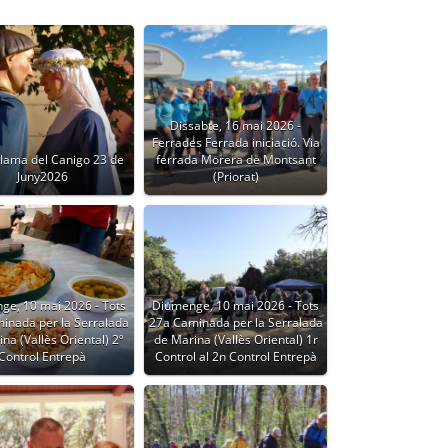
Dissabte, 16 mai 2026 -
Ferrades Ferrada iniciació. Via
Flama del Canigo 23 de
ferrada Morera de Montsant
Juny2026
(Priorat)
ge, 10 mai 2026 - Tots
Diumenge, 10 mai 2026 - Tots
inada per la Serralada
27a Caminada per la Serralada
na (Vallès Oriental) 2º
de Marina (Vallès Oriental) 1r
Control Entrepà
Control al 2n Control Entrepà