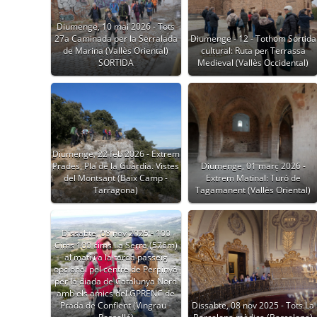
Diumenge, 10 mai 2026 - Tots
27a Caminada per la Serralada
Diumenge - 12 - Tothom Sortida
de Marina (Vallès Oriental)
cultural: Ruta per Terrassa
SORTIDA
Medieval (Vallès Occidental)
Diumenge, 22 feb 2026 - Extrem
Prades, Pla de la Guàrdia. Vistes
Diumenge, 01 març 2026 -
del Montsant (Baix Camp -
Extrem Matinal: Turó de
Tarragona)
Tagamanent (Vallès Oriental)
Dissabte, 08 nov 2025 - 100
Cims 100 cims La Serra (576m)
al matí i a la tarda passeig
opcional pel centre de Perpinyà
per la diada de Catalunya Nord
amb els amics del GPRENC de
Prada de Conflent (Vingrau -
Dissabte, 08 nov 2025 - Tots La