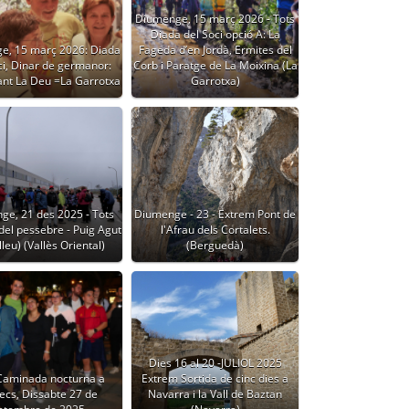
Diumenge, 15 març 2026 - Tots
Diada del Soci opció A: La
e, 15 març 2026: Diada
Fageda d’en Jordà, Ermites del
ci, Dinar de germanor:
Corb i Paratge de La Moixina (La
ant La Deu =La Garrotxa
Garrotxa)
ge, 21 des 2025 - Tots
Diumenge - 23 - Extrem Pont de
del pessebre - Puig Agut
l'Afrau dels Cortalets.
leu) (Vallès Oriental)
(Berguedà)
Dies 16 al 20 -JULIOL 2025
 Caminada nocturna a
Extrem Sortida de cinc dies a
ecs, Dissabte 27 de
Navarra i la Vall de Baztan