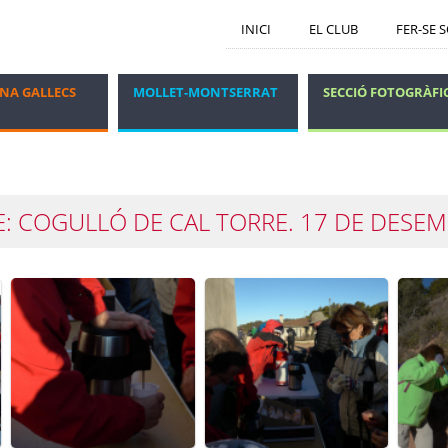
INICI
EL CLUB
FER-SE 
NA GALLECS
MOLLET-MONTSERRAT
SECCIÓ FOTOGRÀFI
GRUP DELS DIJOUS
VIATGES I ESTADES
: COGULLÓ DE CAL TORRE. 17 DE DESE