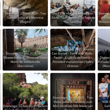
Diumenge, 22 mar 2026 - Tots
Dia 15 de març Diada del Soci
Diumeng
Sortida cultural a Manresa
,Santa Pau i Fundació La Fageda
del So
(Bages)
=La Garrotxa
Restaur
Dissabte, 27 des 2025 - Extrem
Dissabte, 17 gen 2026 - Tots
Can Borrell - Torre d'en Malla -
Sortida cultural - Monestir Santa
Parets - Església de Parets -
Diumen
Maria de Valldonzella
Pessebre monumental (Vallès
Portada 
(Barcelona)
Oriental
(Manl
Diumenge, 12 oct 2025 - Tots
Visita cultural. Fundació Joan
XXIII
Diumenge, 02 nov 2025 - Extrem
Miró en el seu 50é aniversari
Gall