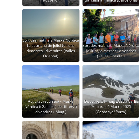
Rosselló)
Barcelona mèdica (Barcelona)
Sortides matinals Marxa Nòrdica
1a setmana de juliol (dilluns,
Sortides matinals Marxa Nòrdic
dimecres i divendres (Vallès
(dilluns, dimecres i divendres
Oriental)
(Vallès Oriental)
Activitat recurrent - Marxa
Dissabte, 31 maig 2025 - Carlit.
Nòrdica ((Gallecs ) de dilluns a
Preparació Macro 2025
divendres ( Maig )
(Cerdanya/ Porta)