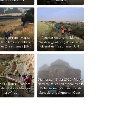
etembre de 2025
(Navarra)
itat recurrent - Marxa
Activitat recurrent - Marxa
((Gallecs ) de dilluns a
Nòrdica ((Gallecs ) de dilluns a
res 2º setmana ( JUN )
divendres 1ºsetmana ( JUN )
Diumenge, 13 abr 2025 - Marxa
a l’11 d’abril - Tothom
Nòrdica Del coll d’Estenalles a la
 de sis dies a Màlaga i
Mola i tornar (Parc natural de
província
Sant Llorenç d’Amunt i l’Obac)