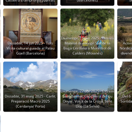
Castell d'Eramprunyà (Garraf)
(Barcelonès)
s
Diumenge, 15 jun 2025 - Extrem
a
Dissabte, 14 jun 2025 - Tots
Matinal diumenge Salt de la
Activ
Visita cultural guiada al Palau
Baga Cerdana a Monistrol de
Nòrdica 
Güell (Barcelona)
Calders (Moianès)
divend
Diumenge, 27 abr 2025 - Extrem
Dissabte, 31 maig 2025 - Carlit.
Sant Dalmai, Capçalera del riu
Del 6 
Preparació Macro 2025
Onyar, Volcà de la Crosa, Sant
Sortida
(Cerdanya/ Porta)
Llop (La Selva)