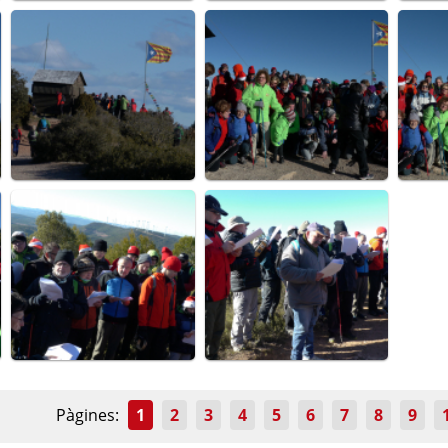
Pàgines:
1
2
3
4
5
6
7
8
9