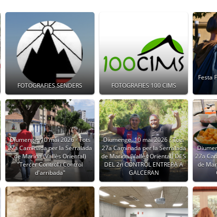
Festa 
FOTOGRAFIES SENDERS
FOTOGRAFIES 100 CIMS
Diumenge, 10 mai 2026 - Tots
Diumenge, 10 mai 2026 - Tots
27a Caminada per la Serralada
27a Caminada per la Serralada
Diumen
de Marina (Vallès Oriental)
de Marina (Vallès Oriental) DES
27a Cam
"Tercer Control i Control
DEL 2n CONTROL ENTREPA A
de Mari
d'arribada"
GALCERAN