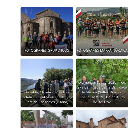
FOTOGRAFIES GRUP DIJOUS
FOTOGRAFIES MARXA NÒRDICA
Diumenge, 10 mai 2026 - Tots
27a Caminada per la Serralada
Dissabte, 16 mai 2026 - Tots
de Marina (Vallès Oriental)
Sortida cultural Monestir de Sant
ENCREUAMENT CARRETERA
Pere de Casserres (Osona)
BADALONA