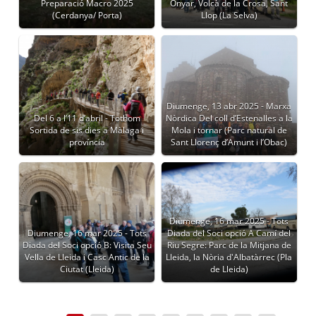
Preparació Macro 2025
Onyar, Volcà de la Crosa, Sant
(Cerdanya/ Porta)
Llop (La Selva)
Diumenge, 13 abr 2025 - Marxa
Del 6 a l’11 d’abril - Tothom
Nòrdica Del coll d’Estenalles a la
Sortida de sis dies a Màlaga i
Mola i tornar (Parc natural de
província
Sant Llorenç d’Amunt i l’Obac)
Diumenge, 16 mar 2025 - Tots
Diumenge, 16 mar 2025 - Tots
Diada del Soci opció A Camí del
Diada del Soci opció B: Visita Seu
Riu Segre: Parc de la Mitjana de
Vella de Lleida i Casc Antic de la
Lleida, la Nòria d'Albatàrrec (Pla
Ciutat (Lleida)
de Lleida)