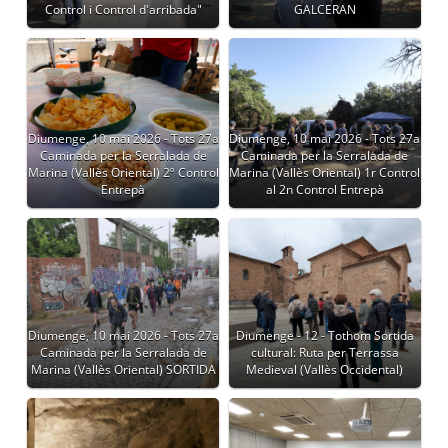
Control i Control d'arribada"
GALCERAN
Diumenge, 10 mai 2026 - Tots 27a
Diumenge, 10 mai 2026 - Tots 27a
Caminada per la Serralada de
Caminada per la Serralada de
Marina (Vallès Oriental) 2º Control
Marina (Vallès Oriental) 1r Control
Entrepà
al 2n Control Entrepà
Diumenge, 10 mai 2026 - Tots 27a
Diumenge - 12 - Tothom Sortida
Caminada per la Serralada de
cultural: Ruta per Terrassa
Marina (Vallès Oriental) SORTIDA
Medieval (Vallès Occidental)