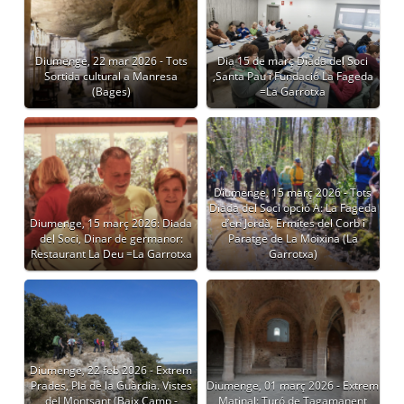
Diumenge, 22 mar 2026 - Tots
Dia 15 de març Diada del Soci
Sortida cultural a Manresa
,Santa Pau i Fundació La Fageda
(Bages)
=La Garrotxa
Diumenge, 15 març 2026 - Tots
Diada del Soci opció A: La Fageda
Diumenge, 15 març 2026: Diada
d’en Jordà, Ermites del Corb i
del Soci, Dinar de germanor:
Paratge de La Moixina (La
Restaurant La Deu =La Garrotxa
Garrotxa)
Diumenge, 22 feb 2026 - Extrem
Prades, Pla de la Guàrdia. Vistes
Diumenge, 01 març 2026 - Extrem
del Montsant (Baix Camp -
Matinal: Turó de Tagamanent