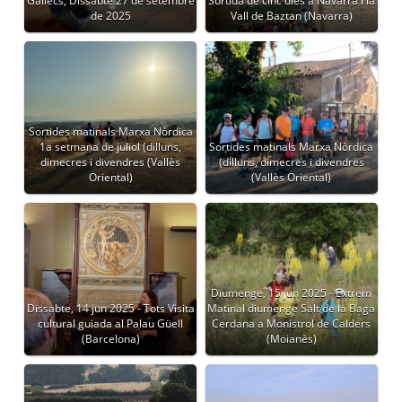
Gallecs, Dissabte 27 de setembre
Sortida de cinc dies a Navarra i la
de 2025
Vall de Baztan (Navarra)
Sortides matinals Marxa Nòrdica
1a setmana de juliol (dilluns,
Sortides matinals Marxa Nòrdica
dimecres i divendres (Vallès
(dilluns, dimecres i divendres
Oriental)
(Vallès Oriental)
Diumenge, 15 jun 2025 - Extrem
Dissabte, 14 jun 2025 - Tots Visita
Matinal diumenge Salt de la Baga
cultural guiada al Palau Güell
Cerdana a Monistrol de Calders
(Barcelona)
(Moianès)