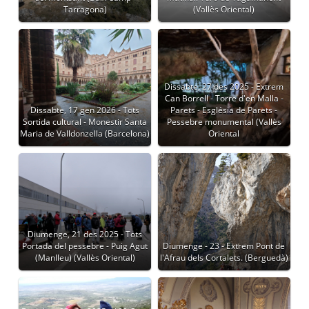
Tarragona)
(Vallès Oriental)
Dissabte, 27 des 2025 - Extrem
Can Borrell - Torre d'en Malla -
Dissabte, 17 gen 2026 - Tots
Parets - Església de Parets -
Sortida cultural - Monestir Santa
Pessebre monumental (Vallès
Maria de Valldonzella (Barcelona)
Oriental
Diumenge, 21 des 2025 - Tots
Portada del pessebre - Puig Agut
Diumenge - 23 - Extrem Pont de
(Manlleu) (Vallès Oriental)
l'Afrau dels Cortalets. (Berguedà)