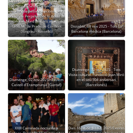
Dissabte, 08 nov 2025 - 100 Cims
100 cims La Serra (576m) al matí i
a la tarda passeig opcional pel
centre de Perpinyà per la diada de
Catalunya Nord amb els amics del
GPRENC de Prada de Conflent
Dissabte, 08 nov 2025 - Tots La
(Vingrau - Rosselló)
Barcelona mèdica (Barcelona)
Diumenge, 12 oct 2025 - Tots
Visita cultural. Fundació Joan Miró
Diumenge, 02 nov 2025 - Extrem
en el seu 50é aniversari
Castell d'Eramprunyà (Garraf)
(Barcelonès)
XXIII Caminada nocturna a
Dies 16 al 20 -JULIOL 2025 Extrem