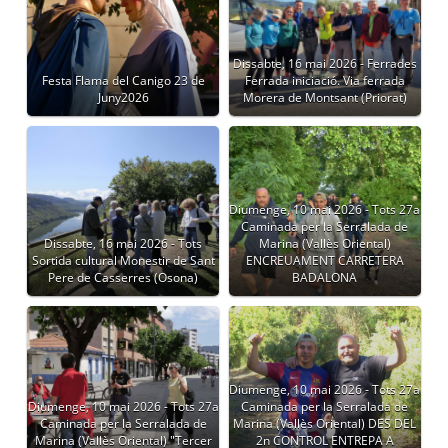
Dissabte, 16 mai 2026 - Ferrades
Festa Flama del Canigo 23 de
Ferrada iniciació. Via ferrada
Juny2026
Morera de Montsant (Priorat)
Diumenge, 10 mai 2026 - Tots 27a
Caminada per la Serralada de
Dissabte, 16 mai 2026 - Tots
Marina (Vallès Oriental)
Sortida cultural Monestir de Sant
ENCREUAMENT CARRETERA
Pere de Casserres (Osona)
BADALONA
Diumenge, 10 mai 2026 - Tots 27a
Diumenge, 10 mai 2026 - Tots 27a
Caminada per la Serralada de
Caminada per la Serralada de
Marina (Vallès Oriental) DES DEL
Marina (Vallès Oriental) "Tercer
2n CONTROL ENTREPA A