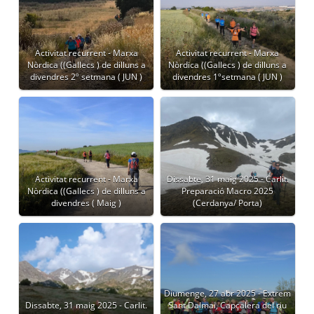
Activitat recurrent - Marxa
Activitat recurrent - Marxa
Nòrdica ((Gallecs ) de dilluns a
Nòrdica ((Gallecs ) de dilluns a
divendres 2º setmana ( JUN )
divendres 1ºsetmana ( JUN )
Activitat recurrent - Marxa
Dissabte, 31 maig 2025 - Carlit.
Nòrdica ((Gallecs ) de dilluns a
Preparació Macro 2025
divendres ( Maig )
(Cerdanya/ Porta)
Diumenge, 27 abr 2025 - Extrem
Dissabte, 31 maig 2025 - Carlit.
Sant Dalmai, Capçalera del riu