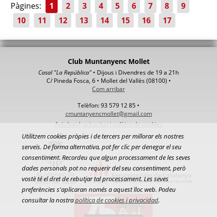
Pàgines:
1
2
3
4
5
6
7
8
9
10
11
12
13
14
15
16
17
Club Muntanyenc Mollet
Casal "La República"
• Dijous i Divendres de 19 a 21h
C/ Pineda Fosca, 6 • Mollet del Vallès (08100) •
Com arribar
Telèfon: 93 579 12 85 •
cmuntanyencmollet@gmail.com
Avis legal, privacitat i política de cookies
Utilitzem cookies pròpies i de tercers per millorar els nostres
serveis. De forma alternativa, pot fer clic per denegar el seu
consentiment. Recordeu que algun processament de les seves
dades personals pot no requerir del seu consentiment, però
vostè té el dret de rebutjar tal processament. Les seves
preferències s'aplicaran només a aquest lloc web. Podeu
consultar la nostra
política de cookies i privacidad
.