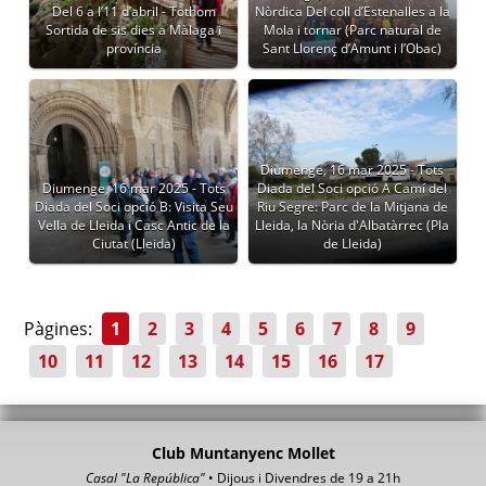
Del 6 a l’11 d’abril - Tothom
Nòrdica Del coll d’Estenalles a la
Sortida de sis dies a Màlaga i
Mola i tornar (Parc natural de
província
Sant Llorenç d’Amunt i l’Obac)
Diumenge, 16 mar 2025 - Tots
Diumenge, 16 mar 2025 - Tots
Diada del Soci opció A Camí del
Diada del Soci opció B: Visita Seu
Riu Segre: Parc de la Mitjana de
Vella de Lleida i Casc Antic de la
Lleida, la Nòria d'Albatàrrec (Pla
Ciutat (Lleida)
de Lleida)
Pàgines:
1
2
3
4
5
6
7
8
9
10
11
12
13
14
15
16
17
Club Muntanyenc Mollet
Casal "La República"
• Dijous i Divendres de 19 a 21h