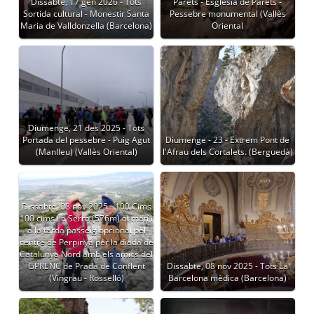
Dissabte, 17 gen 2026 - Tots
Parets - Església de Parets -
Sortida cultural - Monestir Santa
Pessebre monumental (Vallès
Maria de Valldonzella (Barcelona)
Oriental
Diumenge, 21 des 2025 - Tots
Portada del pessebre - Puig Agut
Diumenge - 23 - Extrem Pont de
(Manlleu) (Vallès Oriental)
l'Afrau dels Cortalets. (Berguedà)
Dissabte, 08 nov 2025 - 100 Cims
100 cims La Serra (576m) al matí i
a la tarda passeig opcional pel
centre de Perpinyà per la diada de
Catalunya Nord amb els amics del
GPRENC de Prada de Conflent
Dissabte, 08 nov 2025 - Tots La
(Vingrau - Rosselló)
Barcelona mèdica (Barcelona)