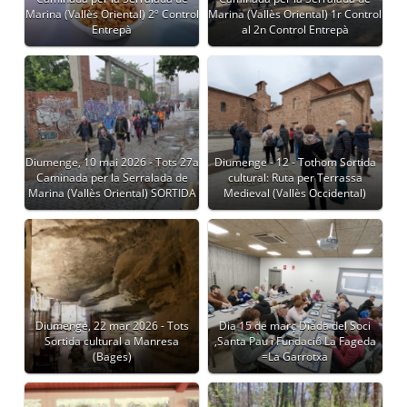
Marina (Vallès Oriental) 2º Control
Marina (Vallès Oriental) 1r Control
Entrepà
al 2n Control Entrepà
Diumenge, 10 mai 2026 - Tots 27a
Diumenge - 12 - Tothom Sortida
Caminada per la Serralada de
cultural: Ruta per Terrassa
Marina (Vallès Oriental) SORTIDA
Medieval (Vallès Occidental)
Diumenge, 22 mar 2026 - Tots
Dia 15 de març Diada del Soci
Sortida cultural a Manresa
,Santa Pau i Fundació La Fageda
(Bages)
=La Garrotxa