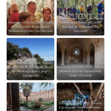
Diumenge, 15 març 2026 - Tots
Diada del Soci opció A: La Fageda
Diumenge, 15 març 2026: Diada
d’en Jordà, Ermites del Corb i
del Soci, Dinar de germanor:
Paratge de La Moixina (La
Restaurant La Deu =La Garrotxa
Garrotxa)
Diumenge, 22 feb 2026 - Extrem
Prades, Pla de la Guàrdia. Vistes
Diumenge, 01 març 2026 - Extrem
del Montsant (Baix Camp -
Matinal: Turó de Tagamanent
Tarragona)
(Vallès Oriental)
Dissabte, 27 des 2025 - Extrem
Can Borrell - Torre d'en Malla -