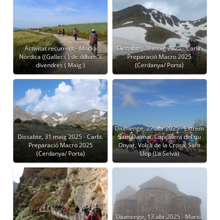
Activitat recurrent - Marxa
Dissabte, 31 maig 2025 - Carlit.
Nòrdica ((Gallecs ) de dilluns a
Preparació Macro 2025
divendres ( Maig )
(Cerdanya/ Porta)
Diumenge, 27 abr 2025 - Extrem
Dissabte, 31 maig 2025 - Carlit.
Sant Dalmai, Capçalera del riu
Preparació Macro 2025
Onyar, Volcà de la Crosa, Sant
(Cerdanya/ Porta)
Llop (La Selva)
Diumenge, 13 abr 2025 - Marxa