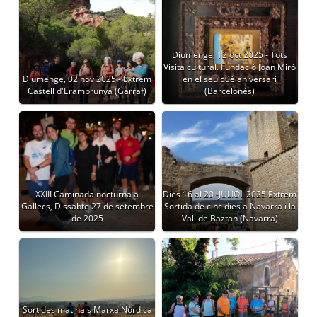
Diumenge, 12 oct 2025 - Tots
Visita cultural. Fundació Joan Miró
Diumenge, 02 nov 2025 - Extrem
en el seu 50é aniversari
Castell d'Eramprunyà (Garraf)
(Barcelonès)
XXIII Caminada nocturna a
Dies 16 al 20 -JULIOL 2025 Extrem
Gallecs, Dissabte 27 de setembre
Sortida de cinc dies a Navarra i la
de 2025
Vall de Baztan (Navarra)
Sortides matinals Marxa Nòrdica