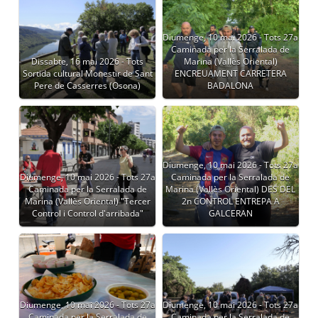
Diumenge, 10 mai 2026 - Tots 27a
Caminada per la Serralada de
Dissabte, 16 mai 2026 - Tots
Marina (Vallès Oriental)
Sortida cultural Monestir de Sant
ENCREUAMENT CARRETERA
Pere de Casserres (Osona)
BADALONA
Diumenge, 10 mai 2026 - Tots 27a
Diumenge, 10 mai 2026 - Tots 27a
Caminada per la Serralada de
Caminada per la Serralada de
Marina (Vallès Oriental) DES DEL
Marina (Vallès Oriental) "Tercer
2n CONTROL ENTREPA A
Control i Control d'arribada"
GALCERAN
Diumenge, 10 mai 2026 - Tots 27a
Diumenge, 10 mai 2026 - Tots 27a
Caminada per la Serralada de
Caminada per la Serralada de