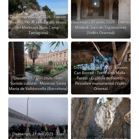
Diumenge, 22 feb 2026 - Extrem
Prades, Pla de la Guàrdia. Vistes
Diumenge, 01 març 2026 - Extrem
del Montsant (Baix Camp -
Matinal: Turó de Tagamanent
Tarragona)
(Vallès Oriental)
Dissabte, 27 des 2025 - Extrem
Can Borrell - Torre d'en Malla -
Dissabte, 17 gen 2026 - Tots
Parets - Església de Parets -
Sortida cultural - Monestir Santa
Pessebre monumental (Vallès
Maria de Valldonzella (Barcelona)
Oriental
Diumenge, 21 des 2025 - Tots