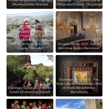
Portada del pessebre - Puig Agut
Diumenge - 23 - Extrem Pont de
(Manlleu) (Vallès Oriental)
l'Afrau dels Cortalets. (Berguedà)
Dissabte, 08 nov 2025 - 100 Cims
100 cims La Serra (576m) al matí i
a la tarda passeig opcional pel
centre de Perpinyà per la diada de
Catalunya Nord amb els amics del
GPRENC de Prada de Conflent
Dissabte, 08 nov 2025 - Tots La
(Vingrau - Rosselló)
Barcelona mèdica (Barcelona)
Diumenge, 12 oct 2025 - Tots
Visita cultural. Fundació Joan Miró
Diumenge, 02 nov 2025 - Extrem
en el seu 50é aniversari
Castell d'Eramprunyà (Garraf)
(Barcelonès)