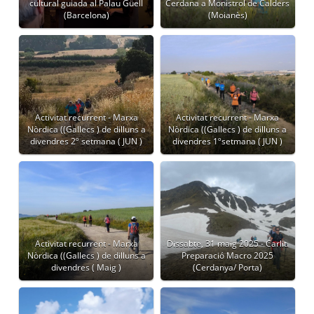
cultural guiada al Palau Güell
Cerdana a Monistrol de Calders
(Barcelona)
(Moianès)
Activitat recurrent - Marxa
Activitat recurrent - Marxa
Nòrdica ((Gallecs ) de dilluns a
Nòrdica ((Gallecs ) de dilluns a
divendres 2º setmana ( JUN )
divendres 1ºsetmana ( JUN )
Activitat recurrent - Marxa
Dissabte, 31 maig 2025 - Carlit.
Nòrdica ((Gallecs ) de dilluns a
Preparació Macro 2025
divendres ( Maig )
(Cerdanya/ Porta)