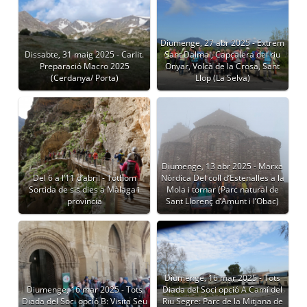
Diumenge, 27 abr 2025 - Extrem
Dissabte, 31 maig 2025 - Carlit.
Sant Dalmai, Capçalera del riu
Preparació Macro 2025
Onyar, Volcà de la Crosa, Sant
(Cerdanya/ Porta)
Llop (La Selva)
Diumenge, 13 abr 2025 - Marxa
Del 6 a l’11 d’abril - Tothom
Nòrdica Del coll d’Estenalles a la
Sortida de sis dies a Màlaga i
Mola i tornar (Parc natural de
província
Sant Llorenç d’Amunt i l’Obac)
Diumenge, 16 mar 2025 - Tots
Diumenge, 16 mar 2025 - Tots
Diada del Soci opció A Camí del
Diada del Soci opció B: Visita Seu
Riu Segre: Parc de la Mitjana de