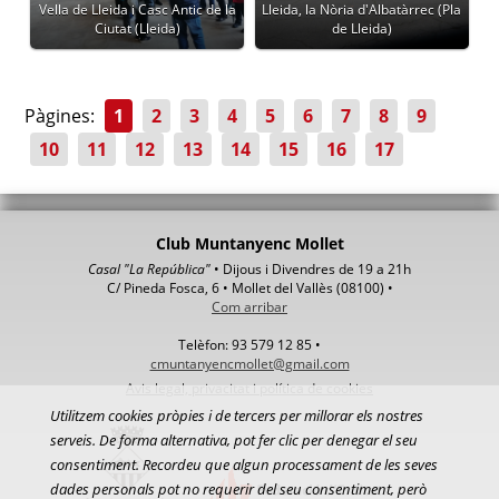
Vella de Lleida i Casc Antic de la
Lleida, la Nòria d'Albatàrrec (Pla
Ciutat (Lleida)
de Lleida)
Pàgines:
1
2
3
4
5
6
7
8
9
10
11
12
13
14
15
16
17
Club Muntanyenc Mollet
Casal "La República"
• Dijous i Divendres de 19 a 21h
C/ Pineda Fosca, 6 • Mollet del Vallès (08100) •
Com arribar
Telèfon: 93 579 12 85 •
cmuntanyencmollet@gmail.com
Avis legal, privacitat i política de cookies
Utilitzem cookies pròpies i de tercers per millorar els nostres
serveis. De forma alternativa, pot fer clic per denegar el seu
consentiment. Recordeu que algun processament de les seves
dades personals pot no requerir del seu consentiment, però