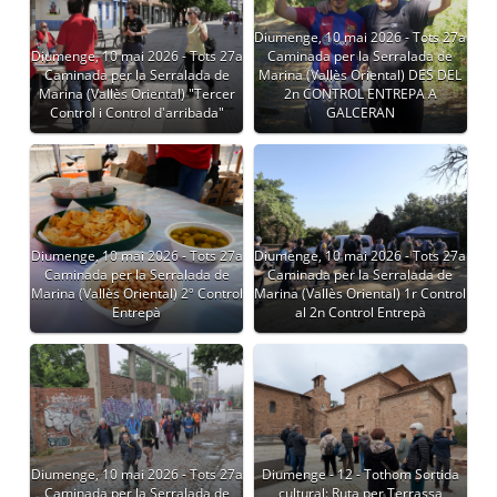
Diumenge, 10 mai 2026 - Tots 27a
Diumenge, 10 mai 2026 - Tots 27a
Caminada per la Serralada de
Caminada per la Serralada de
Marina (Vallès Oriental) DES DEL
Marina (Vallès Oriental) "Tercer
2n CONTROL ENTREPA A
Control i Control d'arribada"
GALCERAN
Diumenge, 10 mai 2026 - Tots 27a
Diumenge, 10 mai 2026 - Tots 27a
Caminada per la Serralada de
Caminada per la Serralada de
Marina (Vallès Oriental) 2º Control
Marina (Vallès Oriental) 1r Control
Entrepà
al 2n Control Entrepà
Diumenge, 10 mai 2026 - Tots 27a
Diumenge - 12 - Tothom Sortida
Caminada per la Serralada de
cultural: Ruta per Terrassa