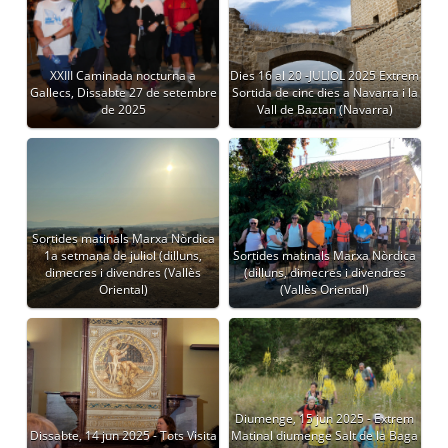
XXIII Caminada nocturna a
Dies 16 al 20 -JULIOL 2025 Extrem
Gallecs, Dissabte 27 de setembre
Sortida de cinc dies a Navarra i la
de 2025
Vall de Baztan (Navarra)
Sortides matinals Marxa Nòrdica
1a setmana de juliol (dilluns,
Sortides matinals Marxa Nòrdica
dimecres i divendres (Vallès
(dilluns, dimecres i divendres
Oriental)
(Vallès Oriental)
Diumenge, 15 jun 2025 - Extrem
Dissabte, 14 jun 2025 - Tots Visita
Matinal diumenge Salt de la Baga