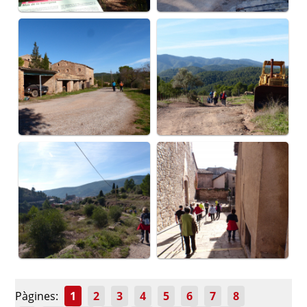
Pàgines:
1
2
3
4
5
6
7
8