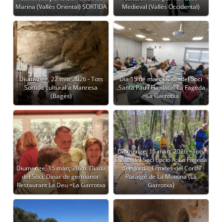
Marina (Vallès Oriental) SORTIDA
Medieval (Vallès Occidental)
Diumenge, 22 mar 2026 - Tots
Dia 15 de març Diada del Soci
Sortida cultural a Manresa
,Santa Pau i Fundació La Fageda
(Bages)
=La Garrotxa
Diumenge, 15 març 2026 - Tots
Diada del Soci opció A: La Fageda
Diumenge, 15 març 2026: Diada
d’en Jordà, Ermites del Corb i
del Soci, Dinar de germanor:
Paratge de La Moixina (La
Restaurant La Deu =La Garrotxa
Garrotxa)