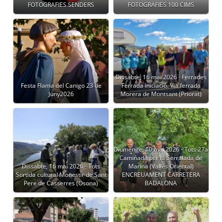
FOTOGRAFIES SENDERS
FOTOGRAFIES 100 CIMS
Dissabte, 16 mai 2026 - Ferrades
Festa Flama del Canigo 23 de
Ferrada iniciació. Via ferrada
Juny2026
Morera de Montsant (Priorat)
Diumenge, 10 mai 2026 - Tots 27a
Caminada per la Serralada de
Dissabte, 16 mai 2026 - Tots
Marina (Vallès Oriental)
Sortida cultural Monestir de Sant
ENCREUAMENT CARRETERA
Pere de Casserres (Osona)
BADALONA