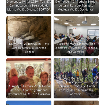
Diumenge, 10 mai 2026 - Tots 27a
Diumenge - 12 - Tothom Sortida
Caminada per la Serralada de
cultural: Ruta per Terrassa
Marina (Vallès Oriental) SORTIDA
Medieval (Vallès Occidental)
Diumenge, 22 mar 2026 - Tots
Dia 15 de març Diada del Soci
Sortida cultural a Manresa
,Santa Pau i Fundació La Fageda
(Bages)
=La Garrotxa
Diumenge, 15 març 2026 - Tots
Diada del Soci opció A: La Fageda
Diumenge, 15 març 2026: Diada
d’en Jordà, Ermites del Corb i
del Soci, Dinar de germanor:
Paratge de La Moixina (La
Restaurant La Deu =La Garrotxa
Garrotxa)