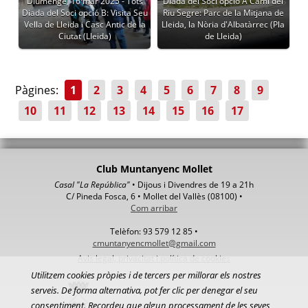
Diumenge, 16 mar 2025 - Tots
Diada del Soci opció A Camí del
Diada del Soci opció B: Visita Seu
Riu Segre: Parc de la Mitjana de
Vella de Lleida i Casc Antic de la
Lleida, la Nòria d'Albatàrrec (Pla
Ciutat (Lleida)
de Lleida)
Pàgines:
1
2
3
4
5
6
7
8
9
10
11
12
13
14
15
16
17
Club Muntanyenc Mollet
Casal "La República"
• Dijous i Divendres de 19 a 21h
C/ Pineda Fosca, 6 • Mollet del Vallès (08100) •
Com arribar
Telèfon: 93 579 12 85 •
cmuntanyencmollet@gmail.com
Avis legal, privacitat i política de cookies
Utilitzem cookies pròpies i de tercers per millorar els nostres
serveis. De forma alternativa, pot fer clic per denegar el seu
consentiment. Recordeu que algun processament de les seves