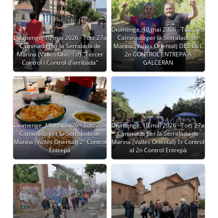
Diumenge, 10 mai 2026 - Tots 27a
Diumenge, 10 mai 2026 - Tots 27a
Caminada per la Serralada de
Caminada per la Serralada de
Marina (Vallès Oriental) DES DEL
Marina (Vallès Oriental) "Tercer
2n CONTROL ENTREPA A
Control i Control d'arribada"
GALCERAN
Diumenge, 10 mai 2026 - Tots 27a
Diumenge, 10 mai 2026 - Tots 27a
Caminada per la Serralada de
Caminada per la Serralada de
Marina (Vallès Oriental) 2º Control
Marina (Vallès Oriental) 1r Control
Entrepà
al 2n Control Entrepà