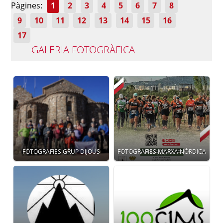
Pàgines:
1
2
3
4
5
6
7
8
9
10
11
12
13
14
15
16
17
GALERIA FOTOGRÀFICA
FOTOGRAFIES GRUP DIJOUS
FOTOGRAFIES MARXA NÒRDICA