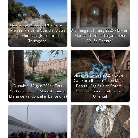
Diumenge, 22 feb 2026 - Extrem
Prades, Pla de la Guàrdia. Vistes
Diumenge, 01 març 2026 - Extrem
del Montsant (Baix Camp -
Matinal: Turó de Tagamanent
Tarragona)
(Vallès Oriental)
Dissabte, 27 des 2025 - Extrem
Can Borrell - Torre d'en Malla -
Dissabte, 17 gen 2026 - Tots
Parets - Església de Parets -
Sortida cultural - Monestir Santa
Pessebre monumental (Vallès
Maria de Valldonzella (Barcelona)
Oriental