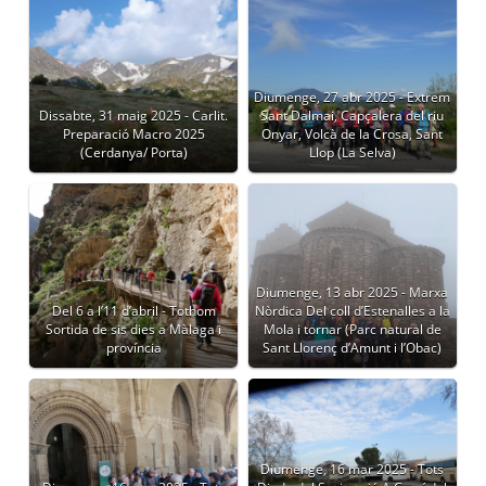
Diumenge, 27 abr 2025 - Extrem
Dissabte, 31 maig 2025 - Carlit.
Sant Dalmai, Capçalera del riu
Preparació Macro 2025
Onyar, Volcà de la Crosa, Sant
(Cerdanya/ Porta)
Llop (La Selva)
Diumenge, 13 abr 2025 - Marxa
Del 6 a l’11 d’abril - Tothom
Nòrdica Del coll d’Estenalles a la
Sortida de sis dies a Màlaga i
Mola i tornar (Parc natural de
província
Sant Llorenç d’Amunt i l’Obac)
Diumenge, 16 mar 2025 - Tots