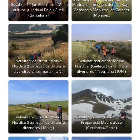
Dissabte, 14 jun 2025 - Tots Visita
Matinal diumenge Salt de la Baga
cultural guiada al Palau Güell
Cerdana a Monistrol de Calders
(Barcelona)
(Moianès)
Activitat recurrent - Marxa
Activitat recurrent - Marxa
Nòrdica ((Gallecs ) de dilluns a
Nòrdica ((Gallecs ) de dilluns a
divendres 2º setmana ( JUN )
divendres 1ºsetmana ( JUN )
Activitat recurrent - Marxa
Dissabte, 31 maig 2025 - Carlit.
Nòrdica ((Gallecs ) de dilluns a
Preparació Macro 2025
divendres ( Maig )
(Cerdanya/ Porta)