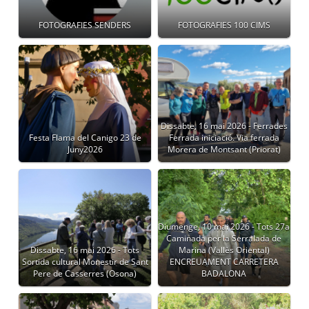
FOTOGRAFIES SENDERS
FOTOGRAFIES 100 CIMS
Dissabte, 16 mai 2026 - Ferrades
Festa Flama del Canigo 23 de
Ferrada iniciació. Via ferrada
Juny2026
Morera de Montsant (Priorat)
Diumenge, 10 mai 2026 - Tots 27a
Caminada per la Serralada de
Dissabte, 16 mai 2026 - Tots
Marina (Vallès Oriental)
Sortida cultural Monestir de Sant
ENCREUAMENT CARRETERA
Pere de Casserres (Osona)
BADALONA