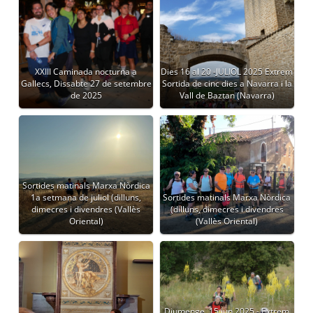
XXIII Caminada nocturna a
Dies 16 al 20 -JULIOL 2025 Extrem
Gallecs, Dissabte 27 de setembre
Sortida de cinc dies a Navarra i la
de 2025
Vall de Baztan (Navarra)
Sortides matinals Marxa Nòrdica
1a setmana de juliol (dilluns,
Sortides matinals Marxa Nòrdica
dimecres i divendres (Vallès
(dilluns, dimecres i divendres
Oriental)
(Vallès Oriental)
Diumenge, 15 jun 2025 - Extrem