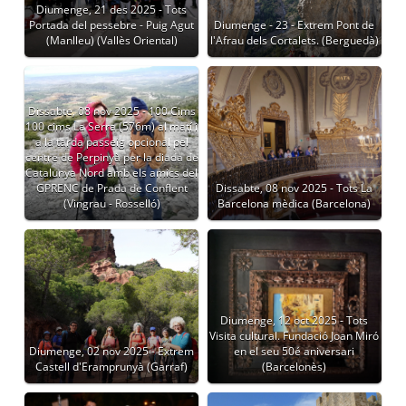
Diumenge, 21 des 2025 - Tots
Portada del pessebre - Puig Agut
Diumenge - 23 - Extrem Pont de
(Manlleu) (Vallès Oriental)
l'Afrau dels Cortalets. (Berguedà)
Dissabte, 08 nov 2025 - 100 Cims
100 cims La Serra (576m) al matí i
a la tarda passeig opcional pel
centre de Perpinyà per la diada de
Catalunya Nord amb els amics del
GPRENC de Prada de Conflent
Dissabte, 08 nov 2025 - Tots La
(Vingrau - Rosselló)
Barcelona mèdica (Barcelona)
Diumenge, 12 oct 2025 - Tots
Visita cultural. Fundació Joan Miró
Diumenge, 02 nov 2025 - Extrem
en el seu 50é aniversari
Castell d'Eramprunyà (Garraf)
(Barcelonès)