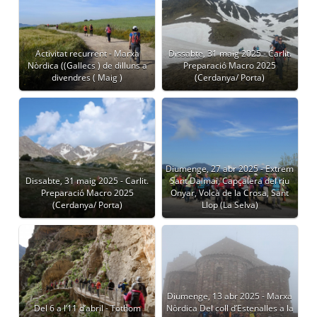
Activitat recurrent - Marxa
Dissabte, 31 maig 2025 - Carlit.
Nòrdica ((Gallecs ) de dilluns a
Preparació Macro 2025
divendres ( Maig )
(Cerdanya/ Porta)
Diumenge, 27 abr 2025 - Extrem
Dissabte, 31 maig 2025 - Carlit.
Sant Dalmai, Capçalera del riu
Preparació Macro 2025
Onyar, Volcà de la Crosa, Sant
(Cerdanya/ Porta)
Llop (La Selva)
Diumenge, 13 abr 2025 - Marxa
Del 6 a l’11 d’abril - Tothom
Nòrdica Del coll d’Estenalles a la