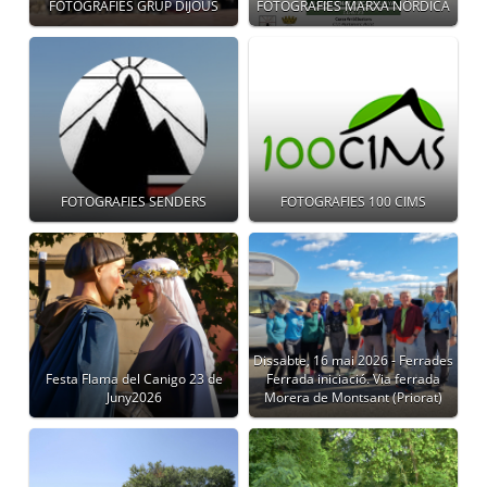
FOTOGRAFIES GRUP DIJOUS
FOTOGRAFIES MARXA NÒRDICA
FOTOGRAFIES SENDERS
FOTOGRAFIES 100 CIMS
Dissabte, 16 mai 2026 - Ferrades
Festa Flama del Canigo 23 de
Ferrada iniciació. Via ferrada
Juny2026
Morera de Montsant (Priorat)