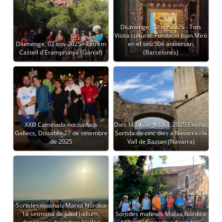
Diumenge, 12 oct 2025 - Tots
Visita cultural. Fundació Joan Miró
Diumenge, 02 nov 2025 - Extrem
en el seu 50é aniversari
Castell d'Eramprunyà (Garraf)
(Barcelonès)
XXIII Caminada nocturna a
Dies 16 al 20 -JULIOL 2025 Extrem
Gallecs, Dissabte 27 de setembre
Sortida de cinc dies a Navarra i la
de 2025
Vall de Baztan (Navarra)
Sortides matinals Marxa Nòrdica
1a setmana de juliol (dilluns,
Sortides matinals Marxa Nòrdica