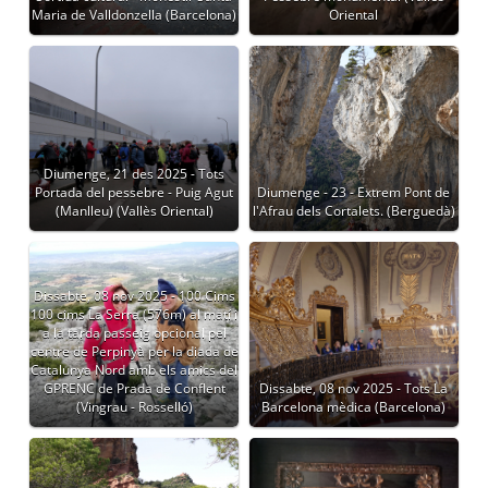
Maria de Valldonzella (Barcelona)
Oriental
Diumenge, 21 des 2025 - Tots
Portada del pessebre - Puig Agut
Diumenge - 23 - Extrem Pont de
(Manlleu) (Vallès Oriental)
l'Afrau dels Cortalets. (Berguedà)
Dissabte, 08 nov 2025 - 100 Cims
100 cims La Serra (576m) al matí i
a la tarda passeig opcional pel
centre de Perpinyà per la diada de
Catalunya Nord amb els amics del
GPRENC de Prada de Conflent
Dissabte, 08 nov 2025 - Tots La
(Vingrau - Rosselló)
Barcelona mèdica (Barcelona)