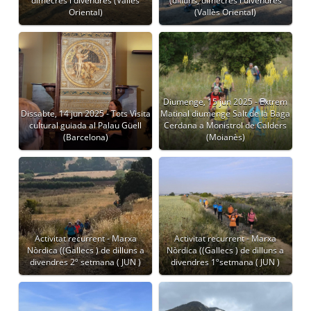
dimecres i divendres (Vallès
(dilluns, dimecres i divendres
Oriental)
(Vallès Oriental)
Diumenge, 15 jun 2025 - Extrem
Dissabte, 14 jun 2025 - Tots Visita
Matinal diumenge Salt de la Baga
cultural guiada al Palau Güell
Cerdana a Monistrol de Calders
(Barcelona)
(Moianès)
Activitat recurrent - Marxa
Activitat recurrent - Marxa
Nòrdica ((Gallecs ) de dilluns a
Nòrdica ((Gallecs ) de dilluns a
divendres 2º setmana ( JUN )
divendres 1ºsetmana ( JUN )