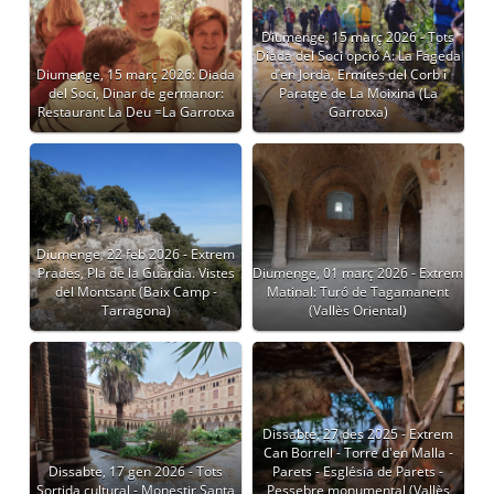
Diumenge, 15 març 2026 - Tots
Diada del Soci opció A: La Fageda
Diumenge, 15 març 2026: Diada
d’en Jordà, Ermites del Corb i
del Soci, Dinar de germanor:
Paratge de La Moixina (La
Restaurant La Deu =La Garrotxa
Garrotxa)
Diumenge, 22 feb 2026 - Extrem
Prades, Pla de la Guàrdia. Vistes
Diumenge, 01 març 2026 - Extrem
del Montsant (Baix Camp -
Matinal: Turó de Tagamanent
Tarragona)
(Vallès Oriental)
Dissabte, 27 des 2025 - Extrem
Can Borrell - Torre d'en Malla -
Dissabte, 17 gen 2026 - Tots
Parets - Església de Parets -
Sortida cultural - Monestir Santa
Pessebre monumental (Vallès