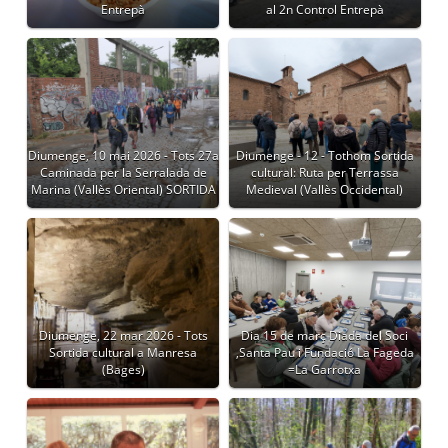
Entrepà
al 2n Control Entrepà
Diumenge, 10 mai 2026 - Tots 27a
Diumenge - 12 - Tothom Sortida
Caminada per la Serralada de
cultural: Ruta per Terrassa
Marina (Vallès Oriental) SORTIDA
Medieval (Vallès Occidental)
Diumenge, 22 mar 2026 - Tots
Dia 15 de març Diada del Soci
Sortida cultural a Manresa
,Santa Pau i Fundació La Fageda
(Bages)
=La Garrotxa