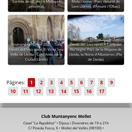
Sortida de sis dies a Màlaga i
Mola i tornar (Parc natural de
província
Sant Llorenç d’Amunt i l’Obac)
Diumenge, 16 mar 2025 - Tots
Diumenge, 16 mar 2025 - Tots
Diada del Soci opció A Camí del
Diada del Soci opció B: Visita Seu
Riu Segre: Parc de la Mitjana de
Vella de Lleida i Casc Antic de la
Lleida, la Nòria d'Albatàrrec (Pla
Ciutat (Lleida)
de Lleida)
Pàgines:
1
2
3
4
5
6
7
8
9
10
11
12
13
14
15
16
17
Club Muntanyenc Mollet
Casal "La República"
• Dijous i Divendres de 19 a 21h
C/ Pineda Fosca, 6 • Mollet del Vallès (08100) •