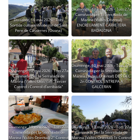
Diumenge, 10 mai 2026 - Tots 27a
Caminada per la Serralada de
Dissabte, 16 mai 2026 - Tots
Marina (Vallès Oriental)
Sortida cultural Monestir de Sant
ENCREUAMENT CARRETERA
Pere de Casserres (Osona)
BADALONA
Diumenge, 10 mai 2026 - Tots 27a
Diumenge, 10 mai 2026 - Tots 27a
Caminada per la Serralada de
Caminada per la Serralada de
Marina (Vallès Oriental) DES DEL
Marina (Vallès Oriental) "Tercer
2n CONTROL ENTREPA A
Control i Control d'arribada"
GALCERAN
Diumenge, 10 mai 2026 - Tots 27a
Diumenge, 10 mai 2026 - Tots 27a
Caminada per la Serralada de
Caminada per la Serralada de
Marina (Vallès Oriental) 2º Control
Marina (Vallès Oriental) 1r Control