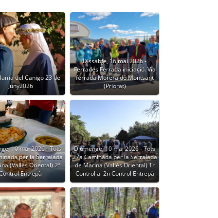
Dissabte, 16 mai 2026 -
Ferrades Ferrada iniciació. Via
Flama del Canigo 23 de
ferrada Morera de Montsant
Juny2026
(Priorat)
ge, 10 mai 2026 - Tots
Diumenge, 10 mai 2026 - Tots
inada per la Serralada
27a Caminada per la Serralada
na (Vallès Oriental) 2º
de Marina (Vallès Oriental) 1r
Control Entrepà
Control al 2n Control Entrepà