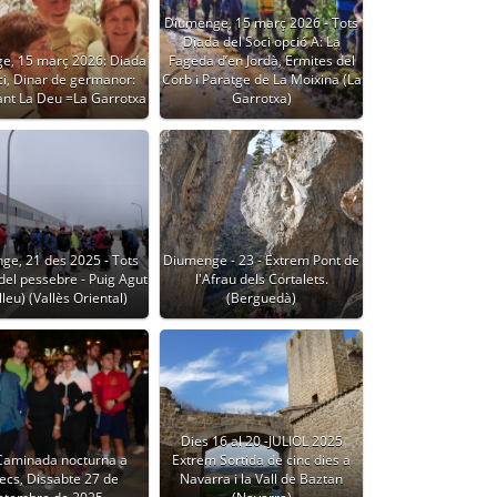
Diumenge, 15 març 2026 - Tots
Diada del Soci opció A: La
e, 15 març 2026: Diada
Fageda d’en Jordà, Ermites del
ci, Dinar de germanor:
Corb i Paratge de La Moixina (La
ant La Deu =La Garrotxa
Garrotxa)
ge, 21 des 2025 - Tots
Diumenge - 23 - Extrem Pont de
del pessebre - Puig Agut
l'Afrau dels Cortalets.
leu) (Vallès Oriental)
(Berguedà)
Dies 16 al 20 -JULIOL 2025
 Caminada nocturna a
Extrem Sortida de cinc dies a
ecs, Dissabte 27 de
Navarra i la Vall de Baztan