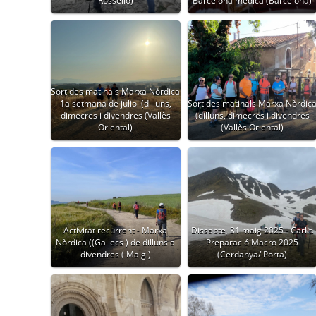
Rosselló)
Barcelona mèdica (Barcelona)
Sortides matinals Marxa Nòrdica
1a setmana de juliol (dilluns,
Sortides matinals Marxa Nòrdic
dimecres i divendres (Vallès
(dilluns, dimecres i divendres
Oriental)
(Vallès Oriental)
Activitat recurrent - Marxa
Dissabte, 31 maig 2025 - Carlit.
Nòrdica ((Gallecs ) de dilluns a
Preparació Macro 2025
divendres ( Maig )
(Cerdanya/ Porta)