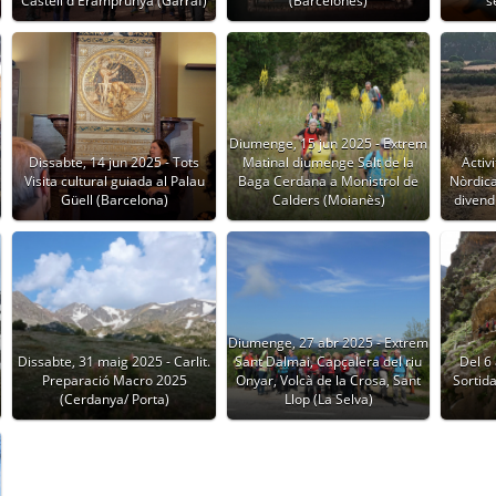
Castell d'Eramprunyà (Garraf)
(Barcelonès)
s
Diumenge, 15 jun 2025 - Extrem
a
Dissabte, 14 jun 2025 - Tots
Matinal diumenge Salt de la
Activ
Visita cultural guiada al Palau
Baga Cerdana a Monistrol de
Nòrdica 
Güell (Barcelona)
Calders (Moianès)
divend
Diumenge, 27 abr 2025 - Extrem
Dissabte, 31 maig 2025 - Carlit.
Sant Dalmai, Capçalera del riu
Del 6 
Preparació Macro 2025
Onyar, Volcà de la Crosa, Sant
Sortida
(Cerdanya/ Porta)
Llop (La Selva)