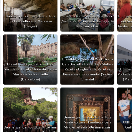
Diumenge, 22 mar 2026 - Tots
Dia 15 de març Diada del Soci
Diumeng
Sortida cultural a Manresa
,Santa Pau i Fundació La Fageda
del So
(Bages)
=La Garrotxa
Restaur
Dissabte, 27 des 2025 - Extrem
Dissabte, 17 gen 2026 - Tots
Can Borrell - Torre d'en Malla -
Sortida cultural - Monestir Santa
Parets - Església de Parets -
Diumen
Maria de Valldonzella
Pessebre monumental (Vallès
Portada 
(Barcelona)
Oriental
(Manl
Diumenge, 12 oct 2025 - Tots
Visita cultural. Fundació Joan
XXIII
Diumenge, 02 nov 2025 - Extrem
Miró en el seu 50é aniversari
Gall