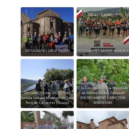
FOTOGRAFIES GRUP DIJOUS
FOTOGRAFIES MARXA NÒRDICA
Diumenge, 10 mai 2026 - Tots
27a Caminada per la Serralada
Dissabte, 16 mai 2026 - Tots
de Marina (Vallès Oriental)
Sortida cultural Monestir de Sant
ENCREUAMENT CARRETERA
Pere de Casserres (Osona)
BADALONA