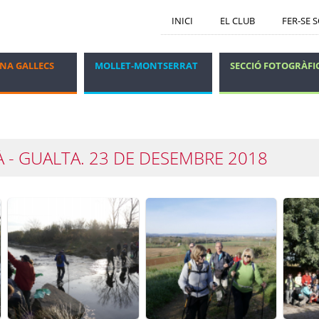
INICI
EL CLUB
FER-SE 
NA GALLECS
MOLLET-MONTSERRAT
SECCIÓ FOTOGRÀFI
GRUP DELS DIJOUS
VIATGES I ESTADES
À - GUALTA. 23 DE DESEMBRE 2018