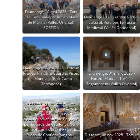
Diumenge, 10 mai 2026 - Tots
27a Caminada per la Serralada
Diumenge - 12 - Tothom Sortida
de Marina (Vallès Oriental)
cultural: Ruta per Terrassa
SORTIDA
Medieval (Vallès Occidental)
Diumenge, 22 feb 2026 - Extrem
Prades, Pla de la Guàrdia. Vistes
Diumenge, 01 març 2026 -
del Montsant (Baix Camp -
Extrem Matinal: Turó de
Tarragona)
Tagamanent (Vallès Oriental)
Dissabte, 08 nov 2025 - 100
Cims 100 cims La Serra (576m)
al matí i a la tarda passeig
opcional pel centre de Perpinyà
per la diada de Catalunya Nord
amb els amics del GPRENC de
Prada de Conflent (Vingrau -
Dissabte, 08 nov 2025 - Tots La