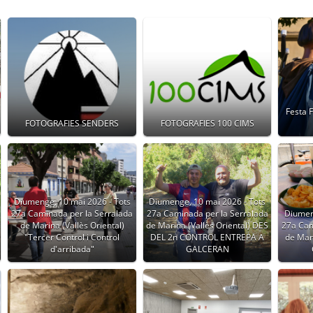
Festa 
FOTOGRAFIES SENDERS
FOTOGRAFIES 100 CIMS
Diumenge, 10 mai 2026 - Tots
Diumenge, 10 mai 2026 - Tots
27a Caminada per la Serralada
27a Caminada per la Serralada
Diumen
de Marina (Vallès Oriental)
de Marina (Vallès Oriental) DES
27a Cam
"Tercer Control i Control
DEL 2n CONTROL ENTREPA A
de Mari
d'arribada"
GALCERAN