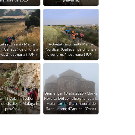
etembre de 2025
(Navarra)
itat recurrent - Marxa
Activitat recurrent - Marxa
((Gallecs ) de dilluns a
Nòrdica ((Gallecs ) de dilluns a
res 2º setmana ( JUN )
divendres 1ºsetmana ( JUN )
Diumenge, 13 abr 2025 - Marxa
a l’11 d’abril - Tothom
Nòrdica Del coll d’Estenalles a la
 de sis dies a Màlaga i
Mola i tornar (Parc natural de
província
Sant Llorenç d’Amunt i l’Obac)