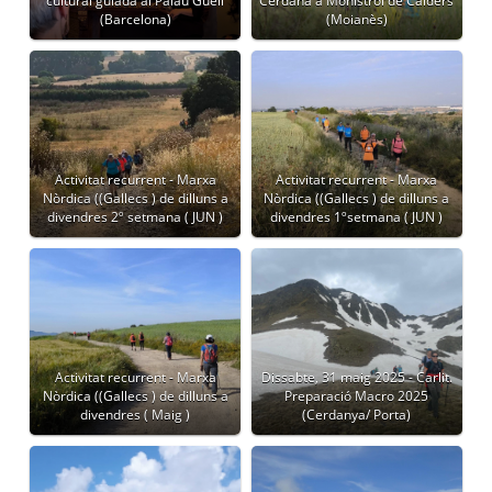
cultural guiada al Palau Güell
Cerdana a Monistrol de Calders
(Barcelona)
(Moianès)
Activitat recurrent - Marxa
Activitat recurrent - Marxa
Nòrdica ((Gallecs ) de dilluns a
Nòrdica ((Gallecs ) de dilluns a
divendres 2º setmana ( JUN )
divendres 1ºsetmana ( JUN )
Activitat recurrent - Marxa
Dissabte, 31 maig 2025 - Carlit.
Nòrdica ((Gallecs ) de dilluns a
Preparació Macro 2025
divendres ( Maig )
(Cerdanya/ Porta)