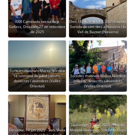
XXIII Caminada nocturna a
Dies 16 al 20 -JULIOL 2025 Extrem
Gallecs, Dissabte 27 de setembre
Sortida de cinc dies a Navarra i la
de 2025
Vall de Baztan (Navarra)
Sortides matinals Marxa Nòrdica
1a setmana de juliol (dilluns,
Sortides matinals Marxa Nòrdica
dimecres i divendres (Vallès
(dilluns, dimecres i divendres
Oriental)
(Vallès Oriental)
Diumenge, 15 jun 2025 - Extrem
Dissabte, 14 jun 2025 - Tots Visita
Matinal diumenge Salt de la Baga