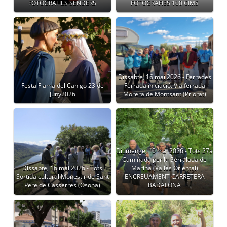
FOTOGRAFIES SENDERS
FOTOGRAFIES 100 CIMS
Dissabte, 16 mai 2026 - Ferrades
Festa Flama del Canigo 23 de
Ferrada iniciació. Via ferrada
Juny2026
Morera de Montsant (Priorat)
Diumenge, 10 mai 2026 - Tots 27a
Caminada per la Serralada de
Dissabte, 16 mai 2026 - Tots
Marina (Vallès Oriental)
Sortida cultural Monestir de Sant
ENCREUAMENT CARRETERA
Pere de Casserres (Osona)
BADALONA