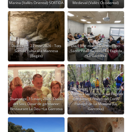
Marina (Vallès Oriental) SORTIDA
Medieval (Vallès Occidental)
Diumenge, 22 mar 2026 - Tots
Dia 15 de març Diada del Soci
Sortida cultural a Manresa
,Santa Pau i Fundació La Fageda
(Bages)
=La Garrotxa
Diumenge, 15 març 2026 - Tots
Diada del Soci opció A: La Fageda
Diumenge, 15 març 2026: Diada
d’en Jordà, Ermites del Corb i
del Soci, Dinar de germanor:
Paratge de La Moixina (La
Restaurant La Deu =La Garrotxa
Garrotxa)