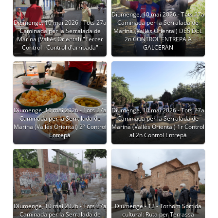
Diumenge, 10 mai 2026 - Tots 27a
Diumenge, 10 mai 2026 - Tots 27a
Caminada per la Serralada de
Caminada per la Serralada de
Marina (Vallès Oriental) DES DEL
Marina (Vallès Oriental) "Tercer
2n CONTROL ENTREPA A
Control i Control d'arribada"
GALCERAN
Diumenge, 10 mai 2026 - Tots 27a
Diumenge, 10 mai 2026 - Tots 27a
Caminada per la Serralada de
Caminada per la Serralada de
Marina (Vallès Oriental) 2º Control
Marina (Vallès Oriental) 1r Control
Entrepà
al 2n Control Entrepà
Diumenge, 10 mai 2026 - Tots 27a
Diumenge - 12 - Tothom Sortida
Caminada per la Serralada de
cultural: Ruta per Terrassa