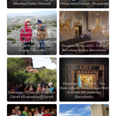
(Manlleu) (Vallès Oriental)
l'Afrau dels Cortalets. (Berguedà)
Dissabte, 08 nov 2025 - 100 Cims
100 cims La Serra (576m) al matí i
a la tarda passeig opcional pel
centre de Perpinyà per la diada de
Catalunya Nord amb els amics del
GPRENC de Prada de Conflent
Dissabte, 08 nov 2025 - Tots La
(Vingrau - Rosselló)
Barcelona mèdica (Barcelona)
Diumenge, 12 oct 2025 - Tots
Visita cultural. Fundació Joan Miró
Diumenge, 02 nov 2025 - Extrem
en el seu 50é aniversari
Castell d'Eramprunyà (Garraf)
(Barcelonès)