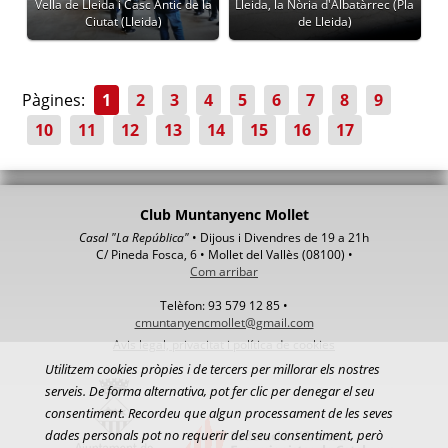
Vella de Lleida i Casc Antic de la
Lleida, la Nòria d'Albatàrrec (Pla
Ciutat (Lleida)
de Lleida)
Pàgines:
1
2
3
4
5
6
7
8
9
10
11
12
13
14
15
16
17
Club Muntanyenc Mollet
Casal "La República"
• Dijous i Divendres de 19 a 21h
C/ Pineda Fosca, 6 • Mollet del Vallès (08100) •
Com arribar
Telèfon: 93 579 12 85 •
cmuntanyencmollet@gmail.com
Avis legal, privacitat i política de cookies
Utilitzem cookies pròpies i de tercers per millorar els nostres
serveis. De forma alternativa, pot fer clic per denegar el seu
consentiment. Recordeu que algun processament de les seves
dades personals pot no requerir del seu consentiment, però