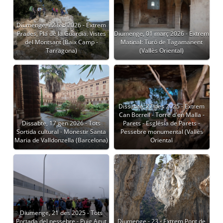
Diumenge, 22 feb 2026 - Extrem
Prades, Pla de la Guàrdia. Vistes
Diumenge, 01 març 2026 - Extrem
del Montsant (Baix Camp -
Matinal: Turó de Tagamanent
Tarragona)
(Vallès Oriental)
Dissabte, 27 des 2025 - Extrem
Can Borrell - Torre d'en Malla -
Dissabte, 17 gen 2026 - Tots
Parets - Església de Parets -
Sortida cultural - Monestir Santa
Pessebre monumental (Vallès
Maria de Valldonzella (Barcelona)
Oriental
Diumenge, 21 des 2025 - Tots
Portada del pessebre - Puig Agut
Diumenge - 23 - Extrem Pont de