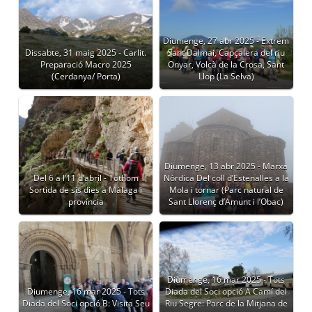
Diumenge, 27 abr 2025 - Extrem
Dissabte, 31 maig 2025 - Carlit.
Sant Dalmai, Capçalera del riu
Preparació Macro 2025
Onyar, Volcà de la Crosa, Sant
(Cerdanya/ Porta)
Llop (La Selva)
Diumenge, 13 abr 2025 - Marxa
Del 6 a l’11 d’abril - Tothom
Nòrdica Del coll d’Estenalles a la
Sortida de sis dies a Màlaga i
Mola i tornar (Parc natural de
província
Sant Llorenç d’Amunt i l’Obac)
Diumenge, 16 mar 2025 - Tots
Diumenge, 16 mar 2025 - Tots
Diada del Soci opció A Camí del
Diada del Soci opció B: Visita Seu
Riu Segre: Parc de la Mitjana de