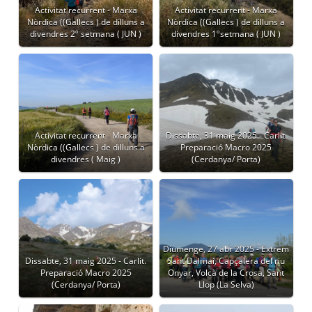
Activitat recurrent - Marxa
Activitat recurrent - Marxa
Nòrdica ((Gallecs ) de dilluns a
Nòrdica ((Gallecs ) de dilluns a
divendres 2º setmana ( JUN )
divendres 1ºsetmana ( JUN )
Activitat recurrent - Marxa
Dissabte, 31 maig 2025 - Carlit.
Nòrdica ((Gallecs ) de dilluns a
Preparació Macro 2025
divendres ( Maig )
(Cerdanya/ Porta)
Diumenge, 27 abr 2025 - Extrem
Dissabte, 31 maig 2025 - Carlit.
Sant Dalmai, Capçalera del riu
Preparació Macro 2025
Onyar, Volcà de la Crosa, Sant
(Cerdanya/ Porta)
Llop (La Selva)