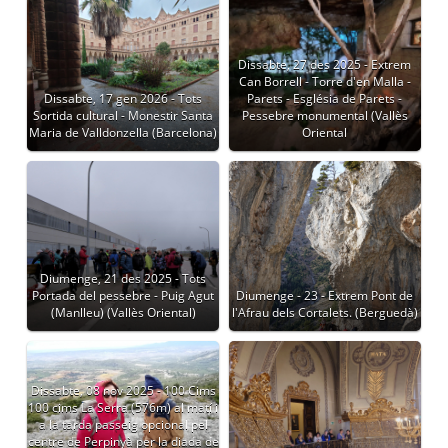
Dissabte, 27 des 2025 - Extrem
Can Borrell - Torre d'en Malla -
Dissabte, 17 gen 2026 - Tots
Parets - Església de Parets -
Sortida cultural - Monestir Santa
Pessebre monumental (Vallès
Maria de Valldonzella (Barcelona)
Oriental
Diumenge, 21 des 2025 - Tots
Portada del pessebre - Puig Agut
Diumenge - 23 - Extrem Pont de
(Manlleu) (Vallès Oriental)
l'Afrau dels Cortalets. (Berguedà)
Dissabte, 08 nov 2025 - 100 Cims
100 cims La Serra (576m) al matí i
a la tarda passeig opcional pel
centre de Perpinyà per la diada de