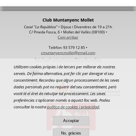
Club Muntanyenc Mollet
Casal "La República"
• Dijous i Divendres de 19 a 21h
C/ Pineda Fosca, 6 • Mollet del Vallès (08100) •
Com arribar
Telèfon: 93 579 12 85 •
cmuntanyencmollet@gmail.com
Avis legal, privacitat i política de cookies
Utilitzem cookies pròpies i de tercers per millorar els nostres
serveis. De forma alternativa, pot fer clic per denegar el seu
consentiment. Recordeu que algun processament de les seves
dades personals pot no requerir del seu consentiment, però
vostè té el dret de rebutjar tal processament. Les seves
preferències s'aplicaran només a aquest lloc web. Podeu
consultar la nostra
política de cookies i privacidad
.
Acceptar
No, gràcies