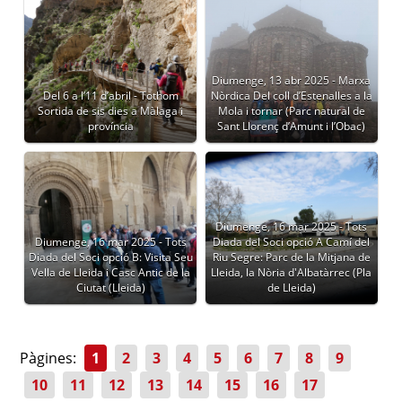
Diumenge, 13 abr 2025 - Marxa
Del 6 a l’11 d’abril - Tothom
Nòrdica Del coll d’Estenalles a la
Sortida de sis dies a Màlaga i
Mola i tornar (Parc natural de
província
Sant Llorenç d’Amunt i l’Obac)
Diumenge, 16 mar 2025 - Tots
Diumenge, 16 mar 2025 - Tots
Diada del Soci opció A Camí del
Diada del Soci opció B: Visita Seu
Riu Segre: Parc de la Mitjana de
Vella de Lleida i Casc Antic de la
Lleida, la Nòria d'Albatàrrec (Pla
Ciutat (Lleida)
de Lleida)
Pàgines:
1
2
3
4
5
6
7
8
9
10
11
12
13
14
15
16
17