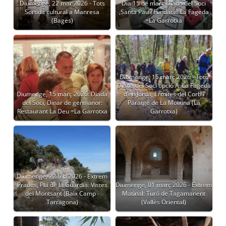
Diumenge, 22 mar 2026 - Tots
Dia 15 de març Diada del Soci
Sortida cultural a Manresa
,Santa Pau i Fundació La Fageda
(Bages)
=La Garrotxa
Diumenge, 15 març 2026 - Tots
Diada del Soci opció A: La Fageda
Diumenge, 15 març 2026: Diada
d’en Jordà, Ermites del Corb i
del Soci, Dinar de germanor:
Paratge de La Moixina (La
Restaurant La Deu =La Garrotxa
Garrotxa)
Diumenge, 22 feb 2026 - Extrem
Prades, Pla de la Guàrdia. Vistes
Diumenge, 01 març 2026 - Extrem
del Montsant (Baix Camp -
Matinal: Turó de Tagamanent
Tarragona)
(Vallès Oriental)