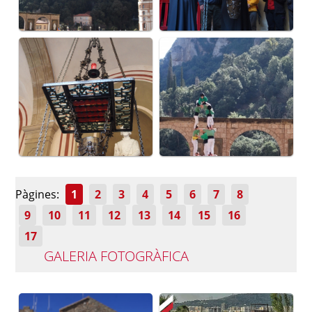
Pàgines:
1
2
3
4
5
6
7
8
9
10
11
12
13
14
15
16
17
GALERIA FOTOGRÀFICA