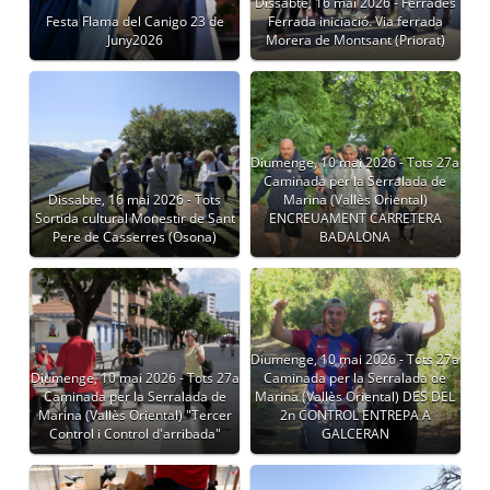
Dissabte, 16 mai 2026 - Ferrades
Festa Flama del Canigo 23 de
Ferrada iniciació. Via ferrada
Juny2026
Morera de Montsant (Priorat)
Diumenge, 10 mai 2026 - Tots 27a
Caminada per la Serralada de
Dissabte, 16 mai 2026 - Tots
Marina (Vallès Oriental)
Sortida cultural Monestir de Sant
ENCREUAMENT CARRETERA
Pere de Casserres (Osona)
BADALONA
Diumenge, 10 mai 2026 - Tots 27a
Diumenge, 10 mai 2026 - Tots 27a
Caminada per la Serralada de
Caminada per la Serralada de
Marina (Vallès Oriental) DES DEL
Marina (Vallès Oriental) "Tercer
2n CONTROL ENTREPA A
Control i Control d'arribada"
GALCERAN