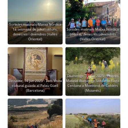
Sortides matinals Marxa Nòrdica
1a setmana de juliol (dilluns,
Sortides matinals Marxa Nòrdica
dimecres i divendres (Vallès
(dilluns, dimecres i divendres
Oriental)
(Vallès Oriental)
Diumenge, 15 jun 2025 - Extrem
Dissabte, 14 jun 2025 - Tots Visita
Matinal diumenge Salt de la Baga
cultural guiada al Palau Güell
Cerdana a Monistrol de Calders
(Barcelona)
(Moianès)