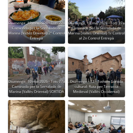
Diumenge, 10 mai 2026 - Tots 27a
Diumenge, 10 mai 2026 - Tots 27a
Caminada per la Serralada de
Caminada per la Serralada de
Marina (Vallès Oriental) 2º Control
Marina (Vallès Oriental) 1r Control
Entrepà
al 2n Control Entrepà
Diumenge, 10 mai 2026 - Tots 27a
Diumenge - 12 - Tothom Sortida
Caminada per la Serralada de
cultural: Ruta per Terrassa
Marina (Vallès Oriental) SORTIDA
Medieval (Vallès Occidental)