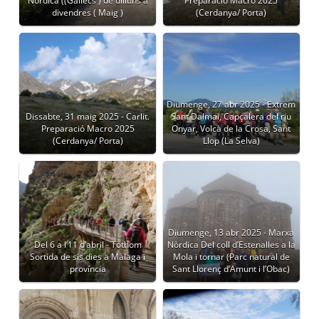
Nòrdica ((Gallecs ) de dilluns a
Preparació Macro 2025
divendres ( Maig )
(Cerdanya/ Porta)
Diumenge, 27 abr 2025 - Extrem
Dissabte, 31 maig 2025 - Carlit.
Sant Dalmai, Capçalera del riu
Preparació Macro 2025
Onyar, Volcà de la Crosa, Sant
(Cerdanya/ Porta)
Llop (La Selva)
Diumenge, 13 abr 2025 - Marxa
Del 6 a l’11 d’abril - Tothom
Nòrdica Del coll d’Estenalles a la
Sortida de sis dies a Màlaga i
Mola i tornar (Parc natural de
província
Sant Llorenç d’Amunt i l’Obac)