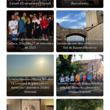
Castell d'Eramprunyà (Garraf)
(Barcelonès)
XXIII Caminada nocturna a
Dies 16 al 20 -JULIOL 2025 Extrem
Gallecs, Dissabte 27 de setembre
Sortida de cinc dies a Navarra i la
de 2025
Vall de Baztan (Navarra)
Sortides matinals Marxa Nòrdica
1a setmana de juliol (dilluns,
Sortides matinals Marxa Nòrdica
dimecres i divendres (Vallès
(dilluns, dimecres i divendres
Oriental)
(Vallès Oriental)