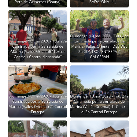
Pere de Casserres (Osona)
BADALONA
Diumenge, 10 mai 2026 - Tots 27a
Diumenge, 10 mai 2026 - Tots 27a
Caminada per la Serralada de
Caminada per la Serralada de
Marina (Vallès Oriental) DES DEL
Marina (Vallès Oriental) "Tercer
2n CONTROL ENTREPA A
Control i Control d'arribada"
GALCERAN
Diumenge, 10 mai 2026 - Tots 27a
Diumenge, 10 mai 2026 - Tots 27a
Caminada per la Serralada de
Caminada per la Serralada de
Marina (Vallès Oriental) 2º Control
Marina (Vallès Oriental) 1r Control
Entrepà
al 2n Control Entrepà