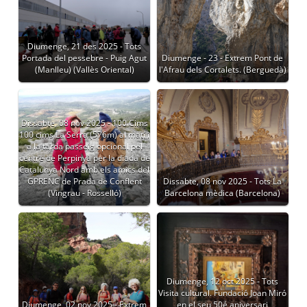
Diumenge, 21 des 2025 - Tots
Portada del pessebre - Puig Agut
Diumenge - 23 - Extrem Pont de
(Manlleu) (Vallès Oriental)
l'Afrau dels Cortalets. (Berguedà)
Dissabte, 08 nov 2025 - 100 Cims
100 cims La Serra (576m) al matí i
a la tarda passeig opcional pel
centre de Perpinyà per la diada de
Catalunya Nord amb els amics del
GPRENC de Prada de Conflent
Dissabte, 08 nov 2025 - Tots La
(Vingrau - Rosselló)
Barcelona mèdica (Barcelona)
Diumenge, 12 oct 2025 - Tots
Visita cultural. Fundació Joan Miró
Diumenge, 02 nov 2025 - Extrem
en el seu 50é aniversari