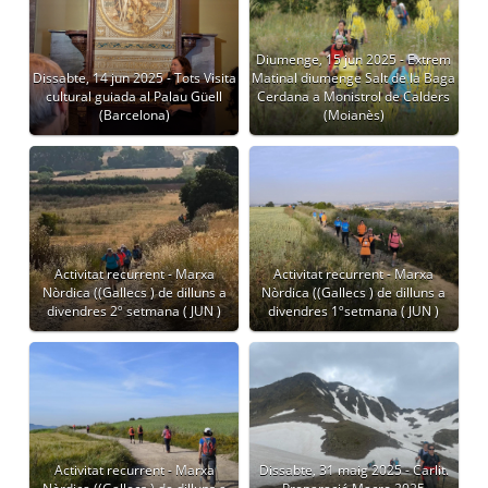
Diumenge, 15 jun 2025 - Extrem
Dissabte, 14 jun 2025 - Tots Visita
Matinal diumenge Salt de la Baga
cultural guiada al Palau Güell
Cerdana a Monistrol de Calders
(Barcelona)
(Moianès)
Activitat recurrent - Marxa
Activitat recurrent - Marxa
Nòrdica ((Gallecs ) de dilluns a
Nòrdica ((Gallecs ) de dilluns a
divendres 2º setmana ( JUN )
divendres 1ºsetmana ( JUN )
Activitat recurrent - Marxa
Dissabte, 31 maig 2025 - Carlit.