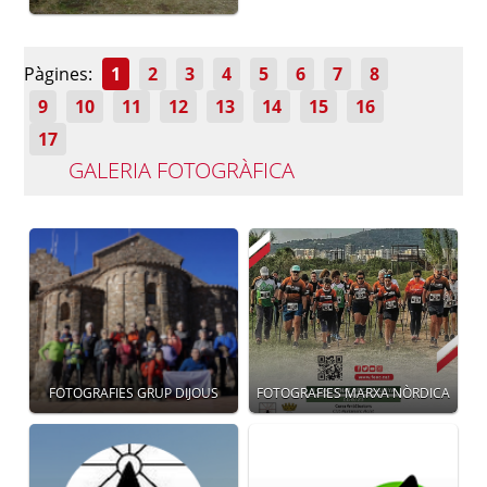
Pàgines:
1
2
3
4
5
6
7
8
9
10
11
12
13
14
15
16
17
GALERIA FOTOGRÀFICA
FOTOGRAFIES GRUP DIJOUS
FOTOGRAFIES MARXA NÒRDICA