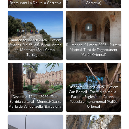
Restaurant La Deu =La Garrotxa
Garrotxa)
Diumenge, 22 feb 2026 - Extrem
Prades, Pla de la Guàrdia. Vistes
Diumenge, 01 març 2026 - Extrem
del Montsant (Baix Camp -
Matinal: Turó de Tagamanent
Tarragona)
(Vallès Oriental)
Dissabte, 27 des 2025 - Extrem
Can Borrell - Torre d'en Malla -
Dissabte, 17 gen 2026 - Tots
Parets - Església de Parets -
Sortida cultural - Monestir Santa
Pessebre monumental (Vallès
Maria de Valldonzella (Barcelona)
Oriental