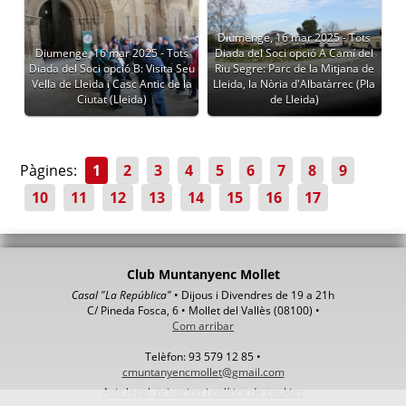
Diumenge, 16 mar 2025 - Tots
Diumenge, 16 mar 2025 - Tots
Diada del Soci opció A Camí del
Diada del Soci opció B: Visita Seu
Riu Segre: Parc de la Mitjana de
Vella de Lleida i Casc Antic de la
Lleida, la Nòria d'Albatàrrec (Pla
Ciutat (Lleida)
de Lleida)
Pàgines:
1
2
3
4
5
6
7
8
9
10
11
12
13
14
15
16
17
Club Muntanyenc Mollet
Casal "La República"
• Dijous i Divendres de 19 a 21h
C/ Pineda Fosca, 6 • Mollet del Vallès (08100) •
Com arribar
Telèfon: 93 579 12 85 •
cmuntanyencmollet@gmail.com
Avis legal, privacitat i política de cookies