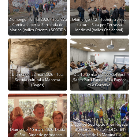
Diumenge, 10 mai 2026 - Tots 27a
Diumenge - 12 - Tothom Sortida
Caminada per la Serralada de
cultural: Ruta per Terrassa
Marina (Vallès Oriental) SORTIDA
Medieval (Vallès Occidental)
Diumenge, 22 mar 2026 - Tots
Dia 15 de març Diada del Soci
Sortida cultural a Manresa
,Santa Pau i Fundació La Fageda
(Bages)
=La Garrotxa
Diumenge, 15 març 2026 - Tots
Diada del Soci opció A: La Fageda
Diumenge, 15 març 2026: Diada
d’en Jordà, Ermites del Corb i
del Soci, Dinar de germanor:
Paratge de La Moixina (La