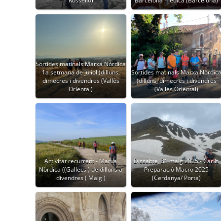
Rosselló)
Barcelona mèdica (Barcelona)
Sortides matinals Marxa Nòrdica
1a setmana de juliol (dilluns,
Sortides matinals Marxa Nòrdic
dimecres i divendres (Vallès
(dilluns, dimecres i divendres
Oriental)
(Vallès Oriental)
Activitat recurrent - Marxa
Dissabte, 31 maig 2025 - Carlit.
Nòrdica ((Gallecs ) de dilluns a
Preparació Macro 2025
divendres ( Maig )
(Cerdanya/ Porta)