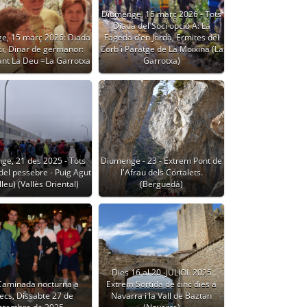
Diumenge, 15 març 2026 - Tots
Diada del Soci opció A: La
e, 15 març 2026: Diada
Fageda d’en Jordà, Ermites del
ci, Dinar de germanor:
Corb i Paratge de La Moixina (La
ant La Deu =La Garrotxa
Garrotxa)
ge, 21 des 2025 - Tots
Diumenge - 23 - Extrem Pont de
del pessebre - Puig Agut
l'Afrau dels Cortalets.
leu) (Vallès Oriental)
(Berguedà)
Dies 16 al 20 -JULIOL 2025
 Caminada nocturna a
Extrem Sortida de cinc dies a
ecs, Dissabte 27 de
Navarra i la Vall de Baztan