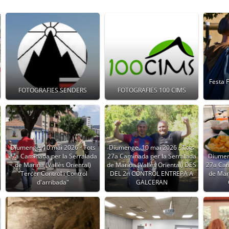
Festa 
FOTOGRAFIES SENDERS
FOTOGRAFIES 100 CIMS
Diumenge, 10 mai 2026 - Tots
Diumenge, 10 mai 2026 - Tots
27a Caminada per la Serralada
27a Caminada per la Serralada
Diumen
de Marina (Vallès Oriental)
de Marina (Vallès Oriental) DES
27a Cam
"Tercer Control i Control
DEL 2n CONTROL ENTREPA A
de Mari
d'arribada"
GALCERAN