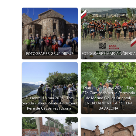
FOTOGRAFIES GRUP DIJOUS
FOTOGRAFIES MARXA NÒRDICA
Diumenge, 10 mai 2026 - Tots
27a Caminada per la Serralada
Dissabte, 16 mai 2026 - Tots
de Marina (Vallès Oriental)
Sortida cultural Monestir de Sant
ENCREUAMENT CARRETERA
Pere de Casserres (Osona)
BADALONA