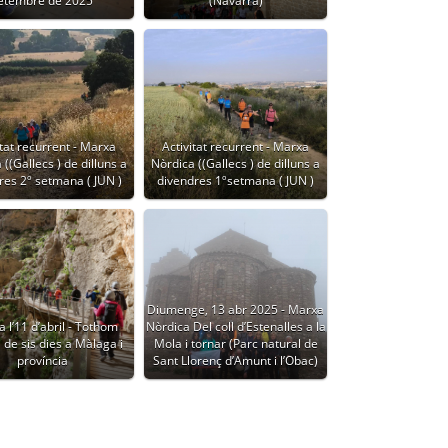
etembre de 2025
(Navarra)
itat recurrent - Marxa
Activitat recurrent - Marxa
((Gallecs ) de dilluns a
Nòrdica ((Gallecs ) de dilluns a
res 2º setmana ( JUN )
divendres 1ºsetmana ( JUN )
Diumenge, 13 abr 2025 - Marxa
a l’11 d’abril - Tothom
Nòrdica Del coll d’Estenalles a la
 de sis dies a Màlaga i
Mola i tornar (Parc natural de
província
Sant Llorenç d’Amunt i l’Obac)