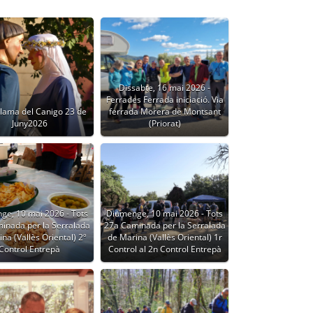
Dissabte, 16 mai 2026 -
Ferrades Ferrada iniciació. Via
Flama del Canigo 23 de
ferrada Morera de Montsant
Juny2026
(Priorat)
ge, 10 mai 2026 - Tots
Diumenge, 10 mai 2026 - Tots
inada per la Serralada
27a Caminada per la Serralada
na (Vallès Oriental) 2º
de Marina (Vallès Oriental) 1r
Control Entrepà
Control al 2n Control Entrepà