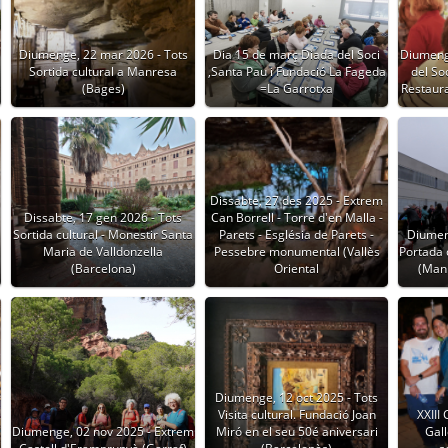
Diumenge, 22 mar 2026 - Tots
Dia 15 de març Diada del Soci
Diumeng
Sortida cultural a Manresa
,Santa Pau i Fundació La Fageda
del So
(Bages)
=La Garrotxa
Restaur
Dissabte, 27 des 2025 - Extrem
Dissabte, 17 gen 2026 - Tots
Can Borrell - Torre d'en Malla -
Sortida cultural - Monestir Santa
Parets - Església de Parets -
Diumen
Maria de Valldonzella
Pessebre monumental (Vallès
Portada 
(Barcelona)
Oriental
(Manl
Diumenge, 12 oct 2025 - Tots
Visita cultural. Fundació Joan
XXIII
Diumenge, 02 nov 2025 - Extrem
Miró en el seu 50é aniversari
Gall