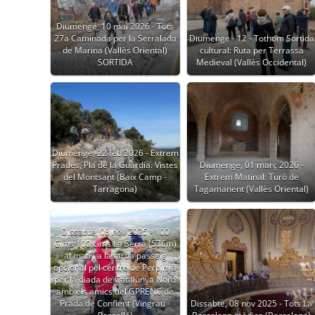
Diumenge, 10 mai 2026 - Tots
27a Caminada per la Serralada
Diumenge - 12 - Tothom Sortida
de Marina (Vallès Oriental)
cultural: Ruta per Terrassa
SORTIDA
Medieval (Vallès Occidental)
Diumenge, 22 feb 2026 - Extrem
Prades, Pla de la Guàrdia. Vistes
Diumenge, 01 març 2026 -
del Montsant (Baix Camp -
Extrem Matinal: Turó de
Tarragona)
Tagamanent (Vallès Oriental)
Dissabte, 08 nov 2025 - 100
Cims 100 cims La Serra (576m)
al matí i a la tarda passeig
opcional pel centre de Perpinyà
per la diada de Catalunya Nord
amb els amics del GPRENC de
Prada de Conflent (Vingrau -
Dissabte, 08 nov 2025 - Tots La