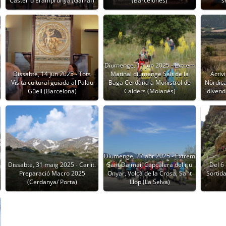
Castell d'Eramprunyà (Garraf)
(Barcelonès)
s
Diumenge, 15 jun 2025 - Extrem
a
Dissabte, 14 jun 2025 - Tots
Matinal diumenge Salt de la
Activ
Visita cultural guiada al Palau
Baga Cerdana a Monistrol de
Nòrdica 
Güell (Barcelona)
Calders (Moianès)
divend
Diumenge, 27 abr 2025 - Extrem
Dissabte, 31 maig 2025 - Carlit.
Sant Dalmai, Capçalera del riu
Del 6 
Preparació Macro 2025
Onyar, Volcà de la Crosa, Sant
Sortida
(Cerdanya/ Porta)
Llop (La Selva)