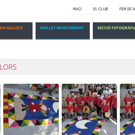
INICI
EL CLUB
FER-SE 
NA GALLECS
MOLLET-MONTSERRAT
SECCIÓ FOTOGRÀFI
GRUP DELS DIJOUS
VIATGES I ESTADES
FLORS