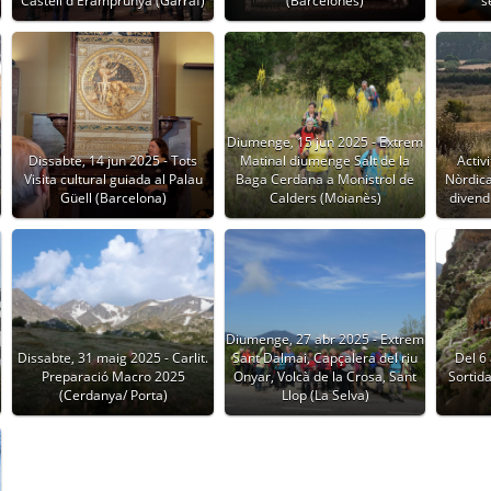
Castell d'Eramprunyà (Garraf)
(Barcelonès)
s
Diumenge, 15 jun 2025 - Extrem
a
Dissabte, 14 jun 2025 - Tots
Matinal diumenge Salt de la
Activ
Visita cultural guiada al Palau
Baga Cerdana a Monistrol de
Nòrdica 
Güell (Barcelona)
Calders (Moianès)
divend
Diumenge, 27 abr 2025 - Extrem
Dissabte, 31 maig 2025 - Carlit.
Sant Dalmai, Capçalera del riu
Del 6 
Preparació Macro 2025
Onyar, Volcà de la Crosa, Sant
Sortida
(Cerdanya/ Porta)
Llop (La Selva)