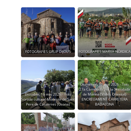
FOTOGRAFIES GRUP DIJOUS
FOTOGRAFIES MARXA NÒRDICA
Diumenge, 10 mai 2026 - Tots
27a Caminada per la Serralada
Dissabte, 16 mai 2026 - Tots
de Marina (Vallès Oriental)
Sortida cultural Monestir de Sant
ENCREUAMENT CARRETERA
Pere de Casserres (Osona)
BADALONA