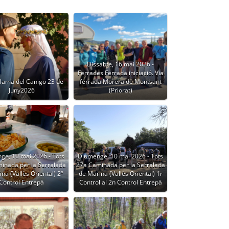
Dissabte, 16 mai 2026 -
Ferrades Ferrada iniciació. Via
Flama del Canigo 23 de
ferrada Morera de Montsant
Juny2026
(Priorat)
ge, 10 mai 2026 - Tots
Diumenge, 10 mai 2026 - Tots
inada per la Serralada
27a Caminada per la Serralada
na (Vallès Oriental) 2º
de Marina (Vallès Oriental) 1r
Control Entrepà
Control al 2n Control Entrepà