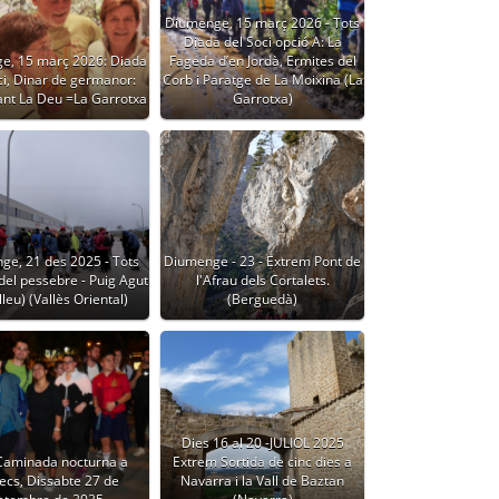
Diumenge, 15 març 2026 - Tots
Diada del Soci opció A: La
e, 15 març 2026: Diada
Fageda d’en Jordà, Ermites del
ci, Dinar de germanor:
Corb i Paratge de La Moixina (La
ant La Deu =La Garrotxa
Garrotxa)
ge, 21 des 2025 - Tots
Diumenge - 23 - Extrem Pont de
del pessebre - Puig Agut
l'Afrau dels Cortalets.
leu) (Vallès Oriental)
(Berguedà)
Dies 16 al 20 -JULIOL 2025
 Caminada nocturna a
Extrem Sortida de cinc dies a
ecs, Dissabte 27 de
Navarra i la Vall de Baztan