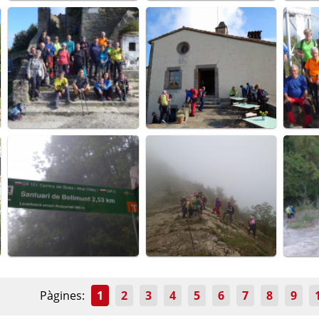
Pàgines:
1
2
3
4
5
6
7
8
9