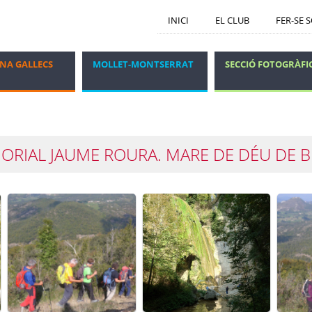
INICI
EL CLUB
FER-SE 
NA GALLECS
MOLLET-MONTSERRAT
SECCIÓ FOTOGRÀFI
GRUP DELS DIJOUS
VIATGES I ESTADES
ORIAL JAUME ROURA. MARE DE DÉU DE 