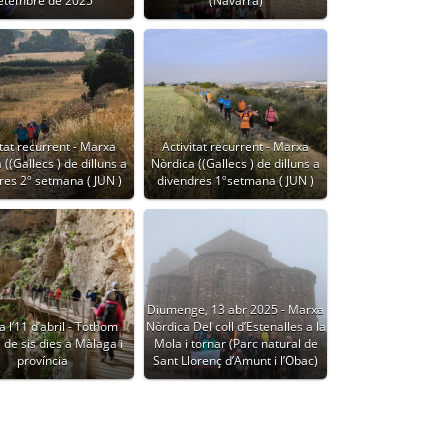
etembre de 2025
(Navarra)
itat recurrent - Marxa
Activitat recurrent - Marxa
((Gallecs ) de dilluns a
Nòrdica ((Gallecs ) de dilluns a
res 2º setmana ( JUN )
divendres 1ºsetmana ( JUN )
Diumenge, 13 abr 2025 - Marxa
a l’11 d’abril - Tothom
Nòrdica Del coll d’Estenalles a la
 de sis dies a Màlaga i
Mola i tornar (Parc natural de
província
Sant Llorenç d’Amunt i l’Obac)