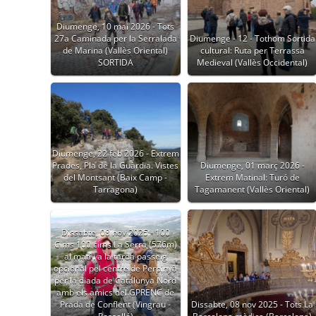
Diumenge, 10 mai 2026 - Tots
27a Caminada per la Serralada
Diumenge - 12 - Tothom Sortida
de Marina (Vallès Oriental)
cultural: Ruta per Terrassa
SORTIDA
Medieval (Vallès Occidental)
Diumenge, 22 feb 2026 - Extrem
Prades, Pla de la Guàrdia. Vistes
Diumenge, 01 març 2026 -
del Montsant (Baix Camp -
Extrem Matinal: Turó de
Tarragona)
Tagamanent (Vallès Oriental)
Dissabte, 08 nov 2025 - 100
Cims 100 cims La Serra (576m)
al matí i a la tarda passeig
opcional pel centre de Perpinyà
per la diada de Catalunya Nord
amb els amics del GPRENC de
Prada de Conflent (Vingrau -
Dissabte, 08 nov 2025 - Tots La