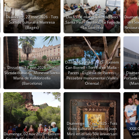
Diumenge, 22 mar 2026 - Tots
Dia 15 de març Diada del Soci
Diumeng
Sortida cultural a Manresa
,Santa Pau i Fundació La Fageda
del So
(Bages)
=La Garrotxa
Restaur
Dissabte, 27 des 2025 - Extrem
Dissabte, 17 gen 2026 - Tots
Can Borrell - Torre d'en Malla -
Sortida cultural - Monestir Santa
Parets - Església de Parets -
Diumen
Maria de Valldonzella
Pessebre monumental (Vallès
Portada 
(Barcelona)
Oriental
(Manl
Diumenge, 12 oct 2025 - Tots
Visita cultural. Fundació Joan
XXIII
Diumenge, 02 nov 2025 - Extrem
Miró en el seu 50é aniversari
Gall