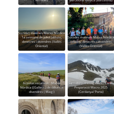
Rosselló)
Barcelona mèdica (Barcelona)
Sortides matinals Marxa Nòrdica
1a setmana de juliol (dilluns,
Sortides matinals Marxa Nòrdic
dimecres i divendres (Vallès
(dilluns, dimecres i divendres
Oriental)
(Vallès Oriental)
Activitat recurrent - Marxa
Dissabte, 31 maig 2025 - Carlit.
Nòrdica ((Gallecs ) de dilluns a
Preparació Macro 2025
divendres ( Maig )
(Cerdanya/ Porta)