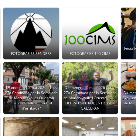
Festa 
FOTOGRAFIES SENDERS
FOTOGRAFIES 100 CIMS
Diumenge, 10 mai 2026 - Tots
Diumenge, 10 mai 2026 - Tots
27a Caminada per la Serralada
27a Caminada per la Serralada
Diumen
de Marina (Vallès Oriental)
de Marina (Vallès Oriental) DES
27a Cam
"Tercer Control i Control
DEL 2n CONTROL ENTREPA A
de Mari
d'arribada"
GALCERAN