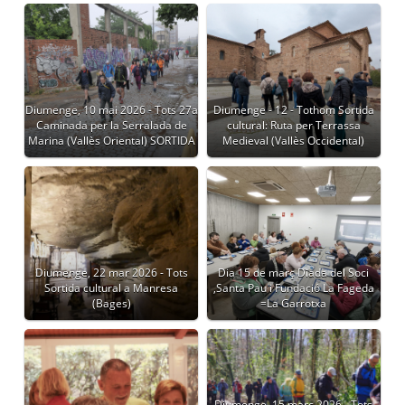
Diumenge, 10 mai 2026 - Tots 27a
Diumenge - 12 - Tothom Sortida
Caminada per la Serralada de
cultural: Ruta per Terrassa
Marina (Vallès Oriental) SORTIDA
Medieval (Vallès Occidental)
Diumenge, 22 mar 2026 - Tots
Dia 15 de març Diada del Soci
Sortida cultural a Manresa
,Santa Pau i Fundació La Fageda
(Bages)
=La Garrotxa
Diumenge, 15 març 2026 - Tots