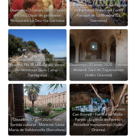
Diada del Soci opció A: La Fageda
Diumenge, 15 març 2026: Diada
d’en Jordà, Ermites del Corb i
del Soci, Dinar de germanor:
Paratge de La Moixina (La
Restaurant La Deu =La Garrotxa
Garrotxa)
Diumenge, 22 feb 2026 - Extrem
Prades, Pla de la Guàrdia. Vistes
Diumenge, 01 març 2026 - Extrem
del Montsant (Baix Camp -
Matinal: Turó de Tagamanent
Tarragona)
(Vallès Oriental)
Dissabte, 27 des 2025 - Extrem
Can Borrell - Torre d'en Malla -
Dissabte, 17 gen 2026 - Tots
Parets - Església de Parets -
Sortida cultural - Monestir Santa
Pessebre monumental (Vallès
Maria de Valldonzella (Barcelona)
Oriental