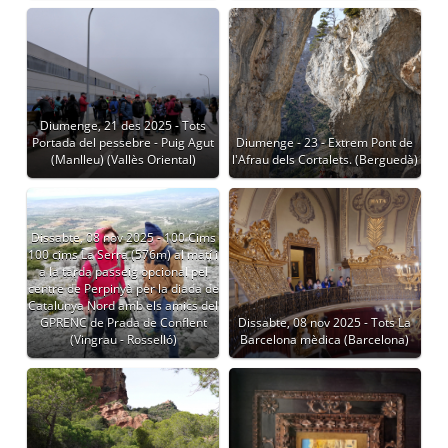
Diumenge, 21 des 2025 - Tots
Portada del pessebre - Puig Agut
Diumenge - 23 - Extrem Pont de
(Manlleu) (Vallès Oriental)
l'Afrau dels Cortalets. (Berguedà)
Dissabte, 08 nov 2025 - 100 Cims
100 cims La Serra (576m) al matí i
a la tarda passeig opcional pel
centre de Perpinyà per la diada de
Catalunya Nord amb els amics del
GPRENC de Prada de Conflent
Dissabte, 08 nov 2025 - Tots La
(Vingrau - Rosselló)
Barcelona mèdica (Barcelona)