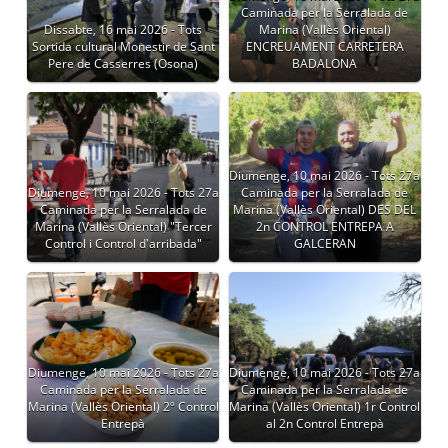
Caminada per la Serralada de
Dissabte, 16 mai 2026 - Tots
Marina (Vallès Oriental)
Sortida cultural Monestir de Sant
ENCREUAMENT CARRETERA
Pere de Casserres (Osona)
BADALONA
Diumenge, 10 mai 2026 - Tots 27a
Diumenge, 10 mai 2026 - Tots 27a
Caminada per la Serralada de
Caminada per la Serralada de
Marina (Vallès Oriental) DES DEL
Marina (Vallès Oriental) "Tercer
2n CONTROL ENTREPA A
Control i Control d'arribada"
GALCERAN
Diumenge, 10 mai 2026 - Tots 27a
Diumenge, 10 mai 2026 - Tots 27a
Caminada per la Serralada de
Caminada per la Serralada de
Marina (Vallès Oriental) 2º Control
Marina (Vallès Oriental) 1r Control
Entrepà
al 2n Control Entrepà