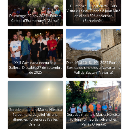
Diumenge, 12 oct 2025 - Tots
Visita cultural. Fundació Joan Miró
Diumenge, 02 nov 2025 - Extrem
en el seu 50é aniversari
Castell d'Eramprunyà (Garraf)
(Barcelonès)
XXIII Caminada nocturna a
Dies 16 al 20 -JULIOL 2025 Extrem
Gallecs, Dissabte 27 de setembre
Sortida de cinc dies a Navarra i la
de 2025
Vall de Baztan (Navarra)
Sortides matinals Marxa Nòrdica
1a setmana de juliol (dilluns,
Sortides matinals Marxa Nòrdica
dimecres i divendres (Vallès
(dilluns, dimecres i divendres
Oriental)
(Vallès Oriental)