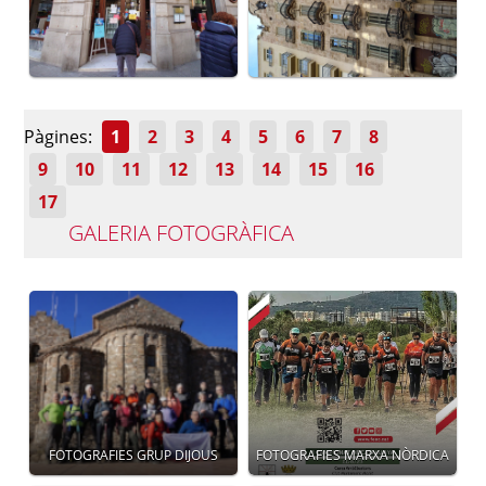
Pàgines:
1
2
3
4
5
6
7
8
9
10
11
12
13
14
15
16
17
GALERIA FOTOGRÀFICA
FOTOGRAFIES GRUP DIJOUS
FOTOGRAFIES MARXA NÒRDICA