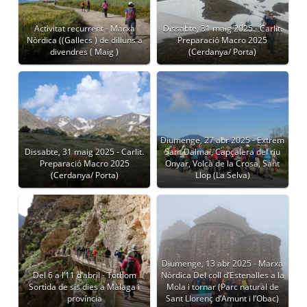
Activitat recurrent - Marxa
Dissabte, 31 maig 2025 - Carlit.
Nòrdica ((Gallecs ) de dilluns a
Preparació Macro 2025
divendres ( Maig )
(Cerdanya/ Porta)
Diumenge, 27 abr 2025 - Extrem
Dissabte, 31 maig 2025 - Carlit.
Sant Dalmai, Capçalera del riu
Preparació Macro 2025
Onyar, Volcà de la Crosa, Sant
(Cerdanya/ Porta)
Llop (La Selva)
Diumenge, 13 abr 2025 - Marxa
Del 6 a l’11 d’abril - Tothom
Nòrdica Del coll d’Estenalles a la
Sortida de sis dies a Màlaga i
Mola i tornar (Parc natural de
província
Sant Llorenç d’Amunt i l’Obac)