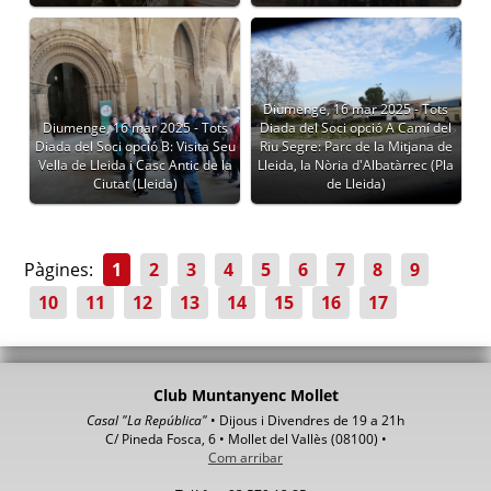
Diumenge, 16 mar 2025 - Tots
Diumenge, 16 mar 2025 - Tots
Diada del Soci opció A Camí del
Diada del Soci opció B: Visita Seu
Riu Segre: Parc de la Mitjana de
Vella de Lleida i Casc Antic de la
Lleida, la Nòria d'Albatàrrec (Pla
Ciutat (Lleida)
de Lleida)
Pàgines:
1
2
3
4
5
6
7
8
9
10
11
12
13
14
15
16
17
Club Muntanyenc Mollet
Casal "La República"
• Dijous i Divendres de 19 a 21h
C/ Pineda Fosca, 6 • Mollet del Vallès (08100) •
Com arribar