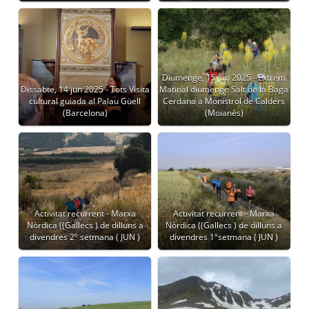
Diumenge, 15 jun 2025 - Extrem
Dissabte, 14 jun 2025 - Tots Visita
Matinal diumenge Salt de la Baga
cultural guiada al Palau Güell
Cerdana a Monistrol de Calders
(Barcelona)
(Moianès)
Activitat recurrent - Marxa
Activitat recurrent - Marxa
Nòrdica ((Gallecs ) de dilluns a
Nòrdica ((Gallecs ) de dilluns a
divendres 2º setmana ( JUN )
divendres 1ºsetmana ( JUN )