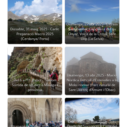
Diumenge, 27 abr 2025 - Extrem
Dissabte, 31 maig 2025 - Carlit.
Sant Dalmai, Capçalera del riu
Preparació Macro 2025
Onyar, Volcà de la Crosa, Sant
(Cerdanya/ Porta)
Llop (La Selva)
Diumenge, 13 abr 2025 - Marxa
Del 6 a l’11 d’abril - Tothom
Nòrdica Del coll d’Estenalles a la
Sortida de sis dies a Màlaga i
Mola i tornar (Parc natural de
província
Sant Llorenç d’Amunt i l’Obac)
Diumenge, 16 mar 2025 - Tots
Diumenge, 16 mar 2025 - Tots
Diada del Soci opció A Camí del