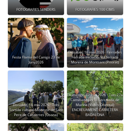
FOTOGRAFIES SENDERS
FOTOGRAFIES 100 CIMS
Dissabte, 16 mai 2026 - Ferrades
Festa Flama del Canigo 23 de
Ferrada iniciació. Via ferrada
Juny2026
Morera de Montsant (Priorat)
Diumenge, 10 mai 2026 - Tots 27a
Caminada per la Serralada de
Dissabte, 16 mai 2026 - Tots
Marina (Vallès Oriental)
Sortida cultural Monestir de Sant
ENCREUAMENT CARRETERA
Pere de Casserres (Osona)
BADALONA