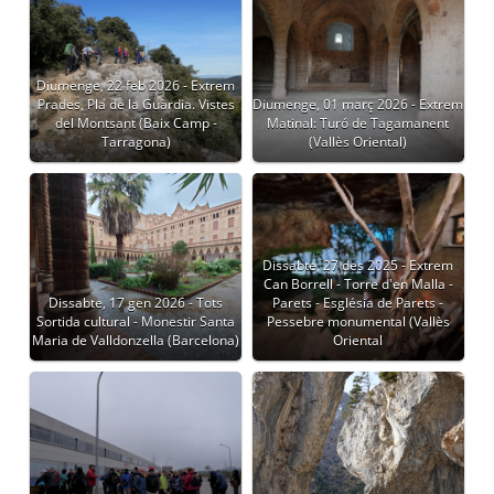
Diumenge, 22 feb 2026 - Extrem
Prades, Pla de la Guàrdia. Vistes
Diumenge, 01 març 2026 - Extrem
del Montsant (Baix Camp -
Matinal: Turó de Tagamanent
Tarragona)
(Vallès Oriental)
Dissabte, 27 des 2025 - Extrem
Can Borrell - Torre d'en Malla -
Dissabte, 17 gen 2026 - Tots
Parets - Església de Parets -
Sortida cultural - Monestir Santa
Pessebre monumental (Vallès
Maria de Valldonzella (Barcelona)
Oriental