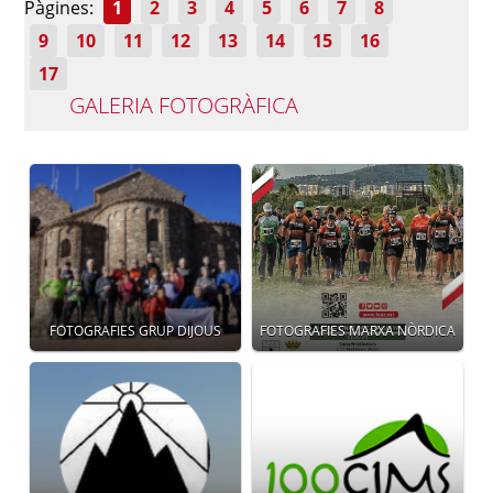
Pàgines:
1
2
3
4
5
6
7
8
9
10
11
12
13
14
15
16
17
GALERIA FOTOGRÀFICA
FOTOGRAFIES GRUP DIJOUS
FOTOGRAFIES MARXA NÒRDICA