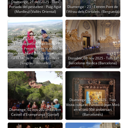
Diumenge, 21 des 2025 - Tots
Portada del pessebre - Puig Agut
Diumenge - 23 - Extrem Pont de
(Manlleu) (Vallès Oriental)
l'Afrau dels Cortalets. (Berguedà)
Dissabte, 08 nov 2025 - 100 Cims
100 cims La Serra (576m) al matí i
a la tarda passeig opcional pel
centre de Perpinyà per la diada de
Catalunya Nord amb els amics del
GPRENC de Prada de Conflent
Dissabte, 08 nov 2025 - Tots La
(Vingrau - Rosselló)
Barcelona mèdica (Barcelona)
Diumenge, 12 oct 2025 - Tots
Visita cultural. Fundació Joan Miró
Diumenge, 02 nov 2025 - Extrem
en el seu 50é aniversari
Castell d'Eramprunyà (Garraf)
(Barcelonès)