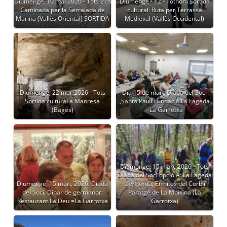
Diumenge, 10 mai 2026 - Tots 27a
Diumenge - 12 - Tothom Sortida
Caminada per la Serralada de
cultural: Ruta per Terrassa
Marina (Vallès Oriental) SORTIDA
Medieval (Vallès Occidental)
Diumenge, 22 mar 2026 - Tots
Dia 15 de març Diada del Soci
Sortida cultural a Manresa
,Santa Pau i Fundació La Fageda
(Bages)
=La Garrotxa
Diumenge, 15 març 2026 - Tots
Diada del Soci opció A: La Fageda
Diumenge, 15 març 2026: Diada
d’en Jordà, Ermites del Corb i
del Soci, Dinar de germanor:
Paratge de La Moixina (La
Restaurant La Deu =La Garrotxa
Garrotxa)