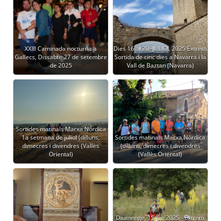
XXIII Caminada nocturna a
Dies 16 al 20 -JULIOL 2025 Extrem
Gallecs, Dissabte 27 de setembre
Sortida de cinc dies a Navarra i la
de 2025
Vall de Baztan (Navarra)
Sortides matinals Marxa Nòrdica
1a setmana de juliol (dilluns,
Sortides matinals Marxa Nòrdica
dimecres i divendres (Vallès
(dilluns, dimecres i divendres
Oriental)
(Vallès Oriental)
Diumenge, 15 jun 2025 - Extrem