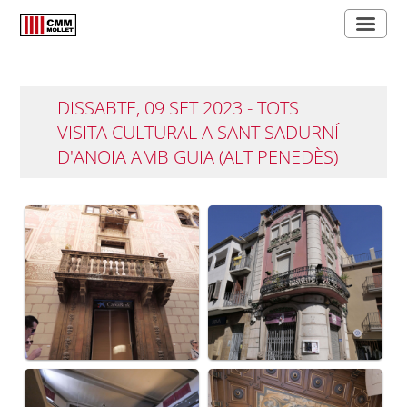
DISSABTE, 09 SET 2023 - TOTS
VISITA CULTURAL A SANT SADURNÍ
D'ANOIA AMB GUIA (ALT PENEDÈS)