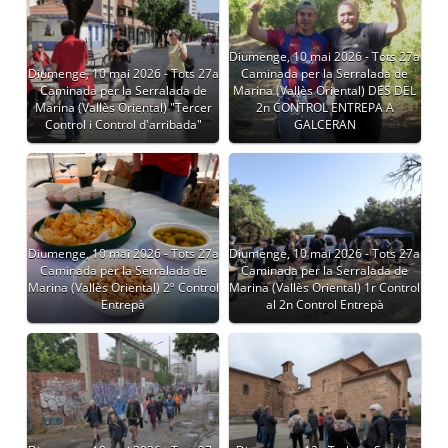
Diumenge, 10 mai 2026 - Tots 27a
Diumenge, 10 mai 2026 - Tots 27a
Caminada per la Serralada de
Caminada per la Serralada de
Marina (Vallès Oriental) DES DEL
Marina (Vallès Oriental) "Tercer
2n CONTROL ENTREPA A
Control i Control d'arribada"
GALCERAN
Diumenge, 10 mai 2026 - Tots 27a
Diumenge, 10 mai 2026 - Tots 27a
Caminada per la Serralada de
Caminada per la Serralada de
Marina (Vallès Oriental) 2º Control
Marina (Vallès Oriental) 1r Control
Entrepà
al 2n Control Entrepà