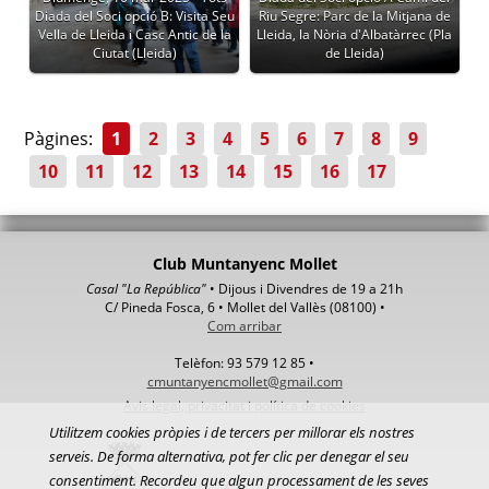
Diada del Soci opció B: Visita Seu
Riu Segre: Parc de la Mitjana de
Vella de Lleida i Casc Antic de la
Lleida, la Nòria d'Albatàrrec (Pla
Ciutat (Lleida)
de Lleida)
Pàgines:
1
2
3
4
5
6
7
8
9
10
11
12
13
14
15
16
17
Club Muntanyenc Mollet
Casal "La República"
• Dijous i Divendres de 19 a 21h
C/ Pineda Fosca, 6 • Mollet del Vallès (08100) •
Com arribar
Telèfon: 93 579 12 85 •
cmuntanyencmollet@gmail.com
Avis legal, privacitat i política de cookies
Utilitzem cookies pròpies i de tercers per millorar els nostres
serveis. De forma alternativa, pot fer clic per denegar el seu
consentiment. Recordeu que algun processament de les seves