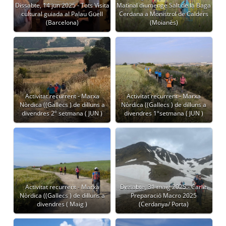
Dissabte, 14 jun 2025 - Tots Visita
Matinal diumenge Salt de la Baga
cultural guiada al Palau Güell
Cerdana a Monistrol de Calders
(Barcelona)
(Moianès)
Activitat recurrent - Marxa
Activitat recurrent - Marxa
Nòrdica ((Gallecs ) de dilluns a
Nòrdica ((Gallecs ) de dilluns a
divendres 2º setmana ( JUN )
divendres 1ºsetmana ( JUN )
Activitat recurrent - Marxa
Dissabte, 31 maig 2025 - Carlit.
Nòrdica ((Gallecs ) de dilluns a
Preparació Macro 2025
divendres ( Maig )
(Cerdanya/ Porta)