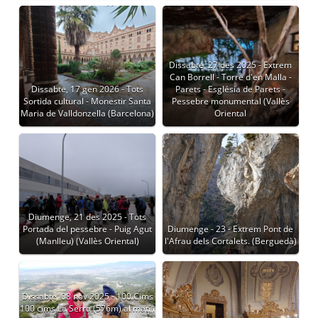
Dissabte, 27 des 2025 - Extrem
Can Borrell - Torre d'en Malla -
Dissabte, 17 gen 2026 - Tots
Parets - Església de Parets -
Sortida cultural - Monestir Santa
Pessebre monumental (Vallès
Maria de Valldonzella (Barcelona)
Oriental
Diumenge, 21 des 2025 - Tots
Portada del pessebre - Puig Agut
Diumenge - 23 - Extrem Pont de
(Manlleu) (Vallès Oriental)
l'Afrau dels Cortalets. (Berguedà)
Dissabte, 08 nov 2025 - 100 Cims
100 cims La Serra (576m) al matí i