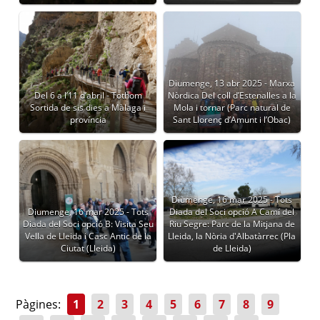
Diumenge, 13 abr 2025 - Marxa
Del 6 a l’11 d’abril - Tothom
Nòrdica Del coll d’Estenalles a la
Sortida de sis dies a Màlaga i
Mola i tornar (Parc natural de
província
Sant Llorenç d’Amunt i l’Obac)
Diumenge, 16 mar 2025 - Tots
Diumenge, 16 mar 2025 - Tots
Diada del Soci opció A Camí del
Diada del Soci opció B: Visita Seu
Riu Segre: Parc de la Mitjana de
Vella de Lleida i Casc Antic de la
Lleida, la Nòria d'Albatàrrec (Pla
Ciutat (Lleida)
de Lleida)
Pàgines:
1
2
3
4
5
6
7
8
9