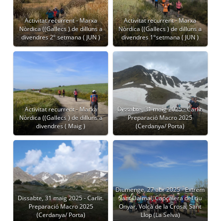
Activitat recurrent - Marxa
Activitat recurrent - Marxa
Nòrdica ((Gallecs ) de dilluns a
Nòrdica ((Gallecs ) de dilluns a
divendres 2º setmana ( JUN )
divendres 1ºsetmana ( JUN )
Activitat recurrent - Marxa
Dissabte, 31 maig 2025 - Carlit.
Nòrdica ((Gallecs ) de dilluns a
Preparació Macro 2025
divendres ( Maig )
(Cerdanya/ Porta)
Diumenge, 27 abr 2025 - Extrem
Dissabte, 31 maig 2025 - Carlit.
Sant Dalmai, Capçalera del riu
Preparació Macro 2025
Onyar, Volcà de la Crosa, Sant
(Cerdanya/ Porta)
Llop (La Selva)