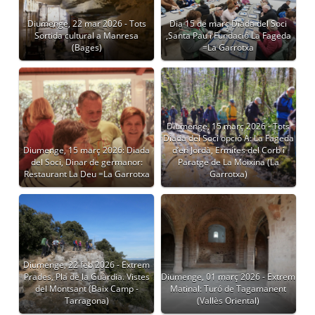
Diumenge, 22 mar 2026 - Tots
Dia 15 de març Diada del Soci
Sortida cultural a Manresa
,Santa Pau i Fundació La Fageda
(Bages)
=La Garrotxa
Diumenge, 15 març 2026 - Tots
Diada del Soci opció A: La Fageda
Diumenge, 15 març 2026: Diada
d’en Jordà, Ermites del Corb i
del Soci, Dinar de germanor:
Paratge de La Moixina (La
Restaurant La Deu =La Garrotxa
Garrotxa)
Diumenge, 22 feb 2026 - Extrem
Prades, Pla de la Guàrdia. Vistes
Diumenge, 01 març 2026 - Extrem
del Montsant (Baix Camp -
Matinal: Turó de Tagamanent
Tarragona)
(Vallès Oriental)