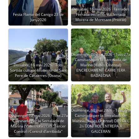
Dissabte, 16 mai 2026 - Ferrades
Festa Flama del Canigo 23 de
Ferrada iniciació. Via ferrada
Juny2026
Morera de Montsant (Priorat)
Diumenge, 10 mai 2026 - Tots 27a
Caminada per la Serralada de
Dissabte, 16 mai 2026 - Tots
Marina (Vallès Oriental)
Sortida cultural Monestir de Sant
ENCREUAMENT CARRETERA
Pere de Casserres (Osona)
BADALONA
Diumenge, 10 mai 2026 - Tots 27a
Diumenge, 10 mai 2026 - Tots 27a
Caminada per la Serralada de
Caminada per la Serralada de
Marina (Vallès Oriental) DES DEL
Marina (Vallès Oriental) "Tercer
2n CONTROL ENTREPA A
Control i Control d'arribada"
GALCERAN