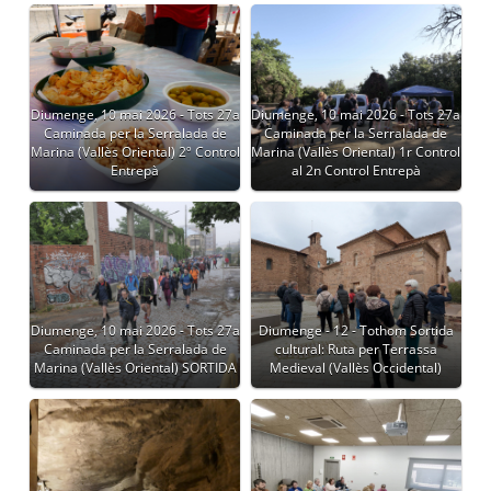
Diumenge, 10 mai 2026 - Tots 27a
Diumenge, 10 mai 2026 - Tots 27a
Caminada per la Serralada de
Caminada per la Serralada de
Marina (Vallès Oriental) 2º Control
Marina (Vallès Oriental) 1r Control
Entrepà
al 2n Control Entrepà
Diumenge, 10 mai 2026 - Tots 27a
Diumenge - 12 - Tothom Sortida
Caminada per la Serralada de
cultural: Ruta per Terrassa
Marina (Vallès Oriental) SORTIDA
Medieval (Vallès Occidental)