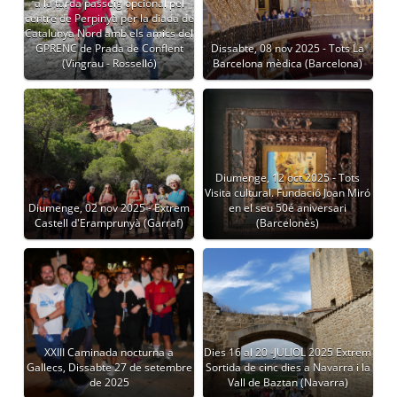
a la tarda passeig opcional pel
centre de Perpinyà per la diada de
Catalunya Nord amb els amics del
GPRENC de Prada de Conflent
Dissabte, 08 nov 2025 - Tots La
(Vingrau - Rosselló)
Barcelona mèdica (Barcelona)
Diumenge, 12 oct 2025 - Tots
Visita cultural. Fundació Joan Miró
Diumenge, 02 nov 2025 - Extrem
en el seu 50é aniversari
Castell d'Eramprunyà (Garraf)
(Barcelonès)
XXIII Caminada nocturna a
Dies 16 al 20 -JULIOL 2025 Extrem
Gallecs, Dissabte 27 de setembre
Sortida de cinc dies a Navarra i la
de 2025
Vall de Baztan (Navarra)