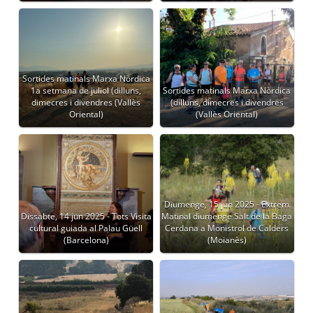
Sortides matinals Marxa Nòrdica
1a setmana de juliol (dilluns,
Sortides matinals Marxa Nòrdica
dimecres i divendres (Vallès
(dilluns, dimecres i divendres
Oriental)
(Vallès Oriental)
Diumenge, 15 jun 2025 - Extrem
Dissabte, 14 jun 2025 - Tots Visita
Matinal diumenge Salt de la Baga
cultural guiada al Palau Güell
Cerdana a Monistrol de Calders
(Barcelona)
(Moianès)