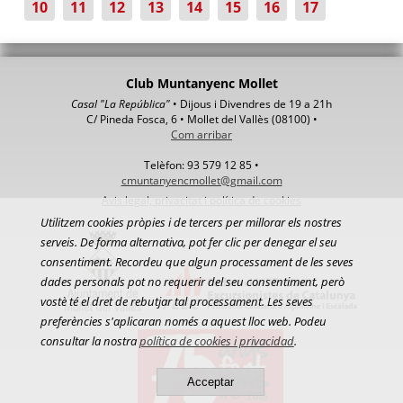
10
11
12
13
14
15
16
17
Club Muntanyenc Mollet
Casal "La República"
• Dijous i Divendres de 19 a 21h
C/ Pineda Fosca, 6 • Mollet del Vallès (08100) •
Com arribar
Telèfon: 93 579 12 85 •
cmuntanyencmollet@gmail.com
Avis legal, privacitat i política de cookies
Utilitzem cookies pròpies i de tercers per millorar els nostres
serveis. De forma alternativa, pot fer clic per denegar el seu
consentiment. Recordeu que algun processament de les seves
dades personals pot no requerir del seu consentiment, però
vostè té el dret de rebutjar tal processament. Les seves
preferències s'aplicaran només a aquest lloc web. Podeu
consultar la nostra
política de cookies i privacidad
.
Acceptar