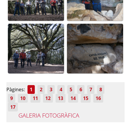
Pàgines:
1
2
3
4
5
6
7
8
9
10
11
12
13
14
15
16
17
GALERIA FOTOGRÀFICA