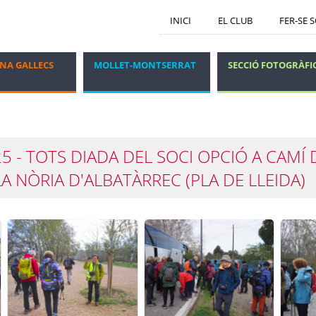
INICI
EL CLUB
FER-SE 
NA GALLECS
MOLLET-MONTSERRAT
SECCIÓ FOTOGRÀFI
GRUP DELS DIJOUS
VIATGES I ESTADES
 - TOTS DIADA DEL SOCI OPCIÓ A CAMÍ 
LA NÒRIA D'ALBATÀRREC (PLA DE LLEIDA)