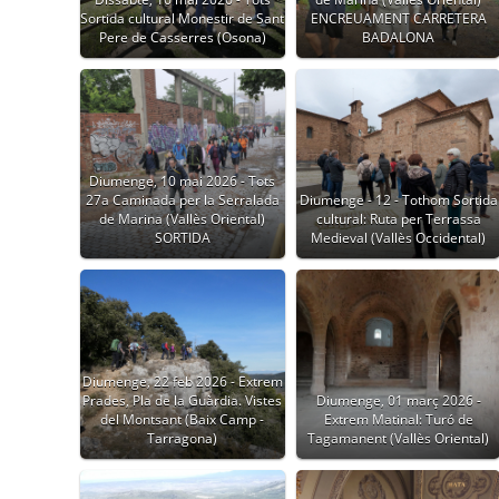
Sortida cultural Monestir de Sant
ENCREUAMENT CARRETERA
Pere de Casserres (Osona)
BADALONA
Diumenge, 10 mai 2026 - Tots
27a Caminada per la Serralada
Diumenge - 12 - Tothom Sortida
de Marina (Vallès Oriental)
cultural: Ruta per Terrassa
SORTIDA
Medieval (Vallès Occidental)
Diumenge, 22 feb 2026 - Extrem
Prades, Pla de la Guàrdia. Vistes
Diumenge, 01 març 2026 -
del Montsant (Baix Camp -
Extrem Matinal: Turó de
Tarragona)
Tagamanent (Vallès Oriental)