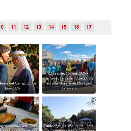
10
11
12
13
14
15
16
17
Dissabte, 16 mai 2026 -
Ferrades Ferrada iniciació. Via
Flama del Canigo 23 de
ferrada Morera de Montsant
Juny2026
(Priorat)
ge, 10 mai 2026 - Tots
Diumenge, 10 mai 2026 - Tots
inada per la Serralada
27a Caminada per la Serralada