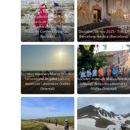
Dissabte, 08 nov 2025 - 100
Cims 100 cims La Serra (576m)
al matí i a la tarda passeig
opcional pel centre de Perpinyà
per la diada de Catalunya Nord
amb els amics del GPRENC de
Prada de Conflent (Vingrau -
Dissabte, 08 nov 2025 - Tots La
Rosselló)
Barcelona mèdica (Barcelona)
Sortides matinals Marxa Nòrdica
1a setmana de juliol (dilluns,
Sortides matinals Marxa Nòrdic
dimecres i divendres (Vallès
(dilluns, dimecres i divendres
Oriental)
(Vallès Oriental)