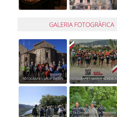
GALERIA FOTOGRÀFICA
FOTOGRAFIES GRUP DIJOUS
FOTOGRAFIES MARXA NÒRDICA
Diumenge, 10 mai 2026 - Tots
27a Caminada per la Serralada
Dissabte, 16 mai 2026 - Tots
de Marina (Vallès Oriental)