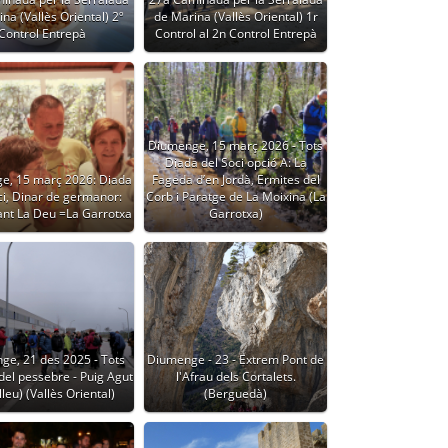
na (Vallès Oriental) 2º
de Marina (Vallès Oriental) 1r
Control Entrepà
Control al 2n Control Entrepà
Diumenge, 15 març 2026 - Tots
Diada del Soci opció A: La
e, 15 març 2026: Diada
Fageda d’en Jordà, Ermites del
ci, Dinar de germanor:
Corb i Paratge de La Moixina (La
ant La Deu =La Garrotxa
Garrotxa)
ge, 21 des 2025 - Tots
Diumenge - 23 - Extrem Pont de
del pessebre - Puig Agut
l'Afrau dels Cortalets.
leu) (Vallès Oriental)
(Berguedà)