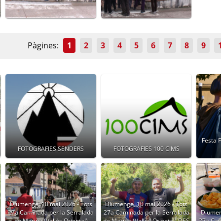
Pàgines:
1
2
3
4
5
6
7
8
9
Festa 
FOTOGRAFIES SENDERS
FOTOGRAFIES 100 CIMS
Diumenge, 10 mai 2026 - Tots
Diumenge, 10 mai 2026 - Tots
27a Caminada per la Serralada
27a Caminada per la Serralada
Diumen
de Marina (Vallès Oriental)
de Marina (Vallès Oriental) DES
27a Cam