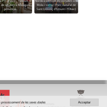
a l’11 d’abril - Tothom
Nòrdica Del coll d’Estenalles a la
 de sis dies a Màlaga i
Mola i tornar (Parc natural de
província
Sant Llorenç d’Amunt i l’Obac)
gun processament de les seves dades
Acceptar