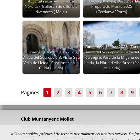
Activitat recurrent - Marxa
Dissabte, 31 maig 2025 - Carlit.
Nòrdica ((Gallecs ) de dilluns a
Preparació Macro 2025
divendres ( Maig )
(Cerdanya/ Porta)
Diumenge, 16 mar 2025 - Tots
Diumenge, 16 mar 2025 - Tots
Diada del Soci opció A Camí del
Diada del Soci opció B: Visita Seu
Riu Segre: Parc de la Mitjana de
Vella de Lleida i Casc Antic de la
Lleida, la Nòria d'Albatàrrec (Pla
Ciutat (Lleida)
de Lleida)
Pàgines:
1
2
3
4
5
6
7
8
9
Club Muntanyenc Mollet
Casal "La República"
• Dijous i Divendres de 19 a 21h
C/ Pineda Fosca, 6 • Mollet del Vallès (08100) •
Com arribar
Utilitzem cookies pròpies i de tercers per millorar els nostres serveis. De
Telèfon: 93 579 12 85 •
cmuntanyencmollet@gmail.com