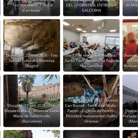
"Tercer Control i Control
DEL 2n CONTROL ENTREPA A
de Mari
d'arribada"
GALCERAN
Diumenge, 22 mar 2026 - Tots
Dia 15 de març Diada del Soci
Diumeng
Sortida cultural a Manresa
,Santa Pau i Fundació La Fageda
del So
(Bages)
=La Garrotxa
Restaur
Dissabte, 27 des 2025 - Extrem
Dissabte, 17 gen 2026 - Tots
Can Borrell - Torre d'en Malla -
Sortida cultural - Monestir Santa
Parets - Església de Parets -
Diumen
Maria de Valldonzella
Pessebre monumental (Vallès
Portada 
(Barcelona)
Oriental
(Manl