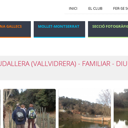
INICI
EL CLUB
FER-SE 
NA GALLECS
MOLLET-MONTSERRAT
SECCIÓ FOTOGRÀFI
GRUP DELS DIJOUS
VIATGES I ESTADES
BUDALLERA (VALLVIDRERA) - FAMILIAR - 