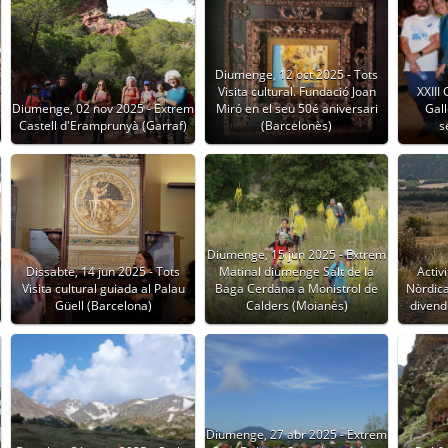
Diumenge, 12 oct 2025 - Tots
Visita cultural. Fundació Joan
XXIII
Diumenge, 02 nov 2025 - Extrem
Miró en el seu 50é aniversari
Gall
Castell d'Eramprunyà (Garraf)
(Barcelonès)
s
Diumenge, 15 jun 2025 - Extrem
a
Dissabte, 14 jun 2025 - Tots
Matinal diumenge Salt de la
Activ
Visita cultural guiada al Palau
Baga Cerdana a Monistrol de
Nòrdica 
Güell (Barcelona)
Calders (Moianès)
divend
Diumenge, 27 abr 2025 - Extrem