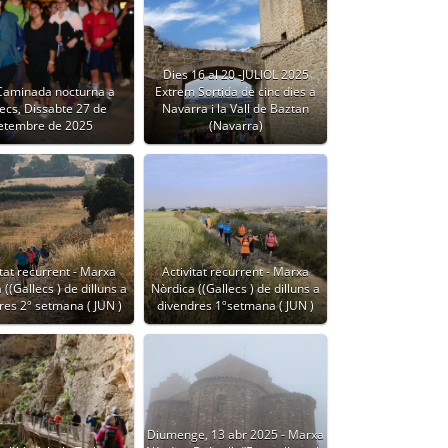
Dies 16 al 20 -JULIOL 2025
 Caminada nocturna a
Extrem Sortida de cinc dies a
ecs, Dissabte 27 de
Navarra i la Vall de Baztan
etembre de 2025
(Navarra)
itat recurrent - Marxa
Activitat recurrent - Marxa
((Gallecs ) de dilluns a
Nòrdica ((Gallecs ) de dilluns a
res 2º setmana ( JUN )
divendres 1ºsetmana ( JUN )
Diumenge, 13 abr 2025 - Marxa