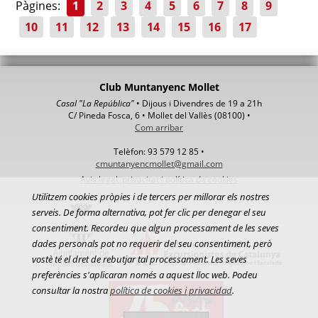
Pàgines:
1
2
3
4
5
6
7
8
9
10
11
12
13
14
15
16
17
Club Muntanyenc Mollet
Casal "La República"
• Dijous i Divendres de 19 a 21h
C/ Pineda Fosca, 6 • Mollet del Vallès (08100) •
Com arribar
Telèfon: 93 579 12 85 •
cmuntanyencmollet@gmail.com
Avis legal, privacitat i política de cookies
Utilitzem cookies pròpies i de tercers per millorar els nostres
serveis. De forma alternativa, pot fer clic per denegar el seu
consentiment. Recordeu que algun processament de les seves
dades personals pot no requerir del seu consentiment, però
vostè té el dret de rebutjar tal processament. Les seves
preferències s'aplicaran només a aquest lloc web. Podeu
consultar la nostra
política de cookies i privacidad
.