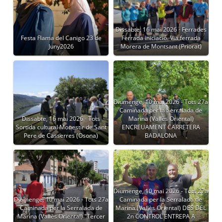
Dissabte, 16 mai 2026 - Ferrades
Festa Flama del Canigo 23 de
Ferrada iniciació. Via ferrada
Juny2026
Morera de Montsant (Priorat)
Diumenge, 10 mai 2026 - Tots 27a
Caminada per la Serralada de
Dissabte, 16 mai 2026 - Tots
Marina (Vallès Oriental)
Sortida cultural Monestir de Sant
ENCREUAMENT CARRETERA
Pere de Casserres (Osona)
BADALONA
Diumenge, 10 mai 2026 - Tots 27a
Diumenge, 10 mai 2026 - Tots 27a
Caminada per la Serralada de
Caminada per la Serralada de
Marina (Vallès Oriental) DES DEL
Marina (Vallès Oriental) "Tercer
2n CONTROL ENTREPA A