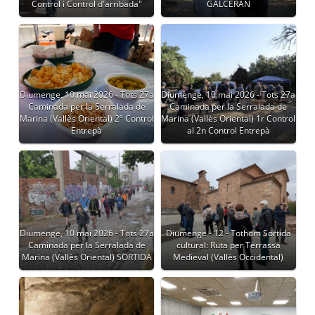
Control i Control d'arribada"
GALCERAN
Diumenge, 10 mai 2026 - Tots 27a
Diumenge, 10 mai 2026 - Tots 27a
Caminada per la Serralada de
Caminada per la Serralada de
Marina (Vallès Oriental) 2º Control
Marina (Vallès Oriental) 1r Control
Entrepà
al 2n Control Entrepà
Diumenge, 10 mai 2026 - Tots 27a
Diumenge - 12 - Tothom Sortida
Caminada per la Serralada de
cultural: Ruta per Terrassa
Marina (Vallès Oriental) SORTIDA
Medieval (Vallès Occidental)