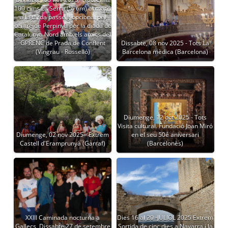
100 cims La Serra (576m) al matí i
a la tarda passeig opcional pel
centre de Perpinyà per la diada de
Catalunya Nord amb els amics del
GPRENC de Prada de Conflent
Dissabte, 08 nov 2025 - Tots La
(Vingrau - Rosselló)
Barcelona mèdica (Barcelona)
Diumenge, 12 oct 2025 - Tots
Visita cultural. Fundació Joan Miró
Diumenge, 02 nov 2025 - Extrem
en el seu 50é aniversari
Castell d'Eramprunyà (Garraf)
(Barcelonès)
XXIII Caminada nocturna a
Dies 16 al 20 -JULIOL 2025 Extrem
Gallecs, Dissabte 27 de setembre
Sortida de cinc dies a Navarra i la