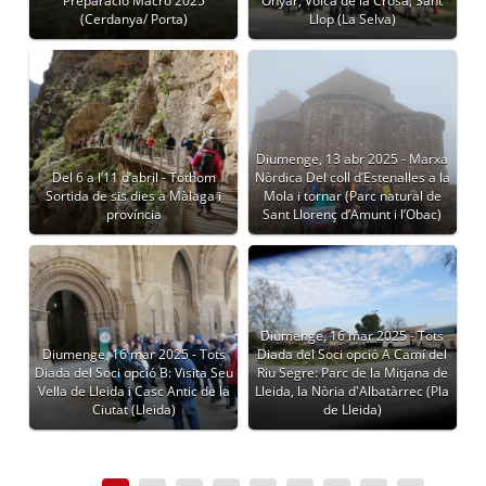
Preparació Macro 2025
Onyar, Volcà de la Crosa, Sant
(Cerdanya/ Porta)
Llop (La Selva)
Diumenge, 13 abr 2025 - Marxa
Del 6 a l’11 d’abril - Tothom
Nòrdica Del coll d’Estenalles a la
Sortida de sis dies a Màlaga i
Mola i tornar (Parc natural de
província
Sant Llorenç d’Amunt i l’Obac)
Diumenge, 16 mar 2025 - Tots
Diumenge, 16 mar 2025 - Tots
Diada del Soci opció A Camí del
Diada del Soci opció B: Visita Seu
Riu Segre: Parc de la Mitjana de
Vella de Lleida i Casc Antic de la
Lleida, la Nòria d'Albatàrrec (Pla
Ciutat (Lleida)
de Lleida)