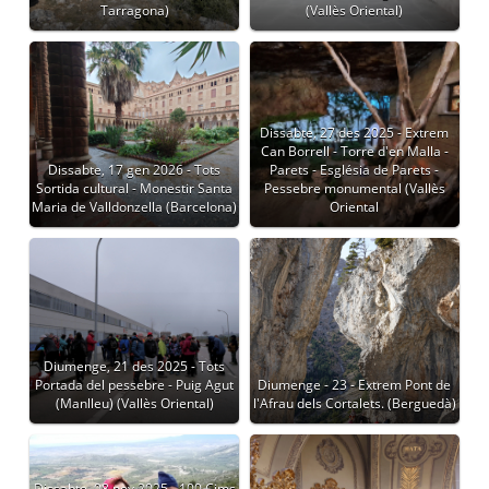
Tarragona)
(Vallès Oriental)
Dissabte, 27 des 2025 - Extrem
Can Borrell - Torre d'en Malla -
Dissabte, 17 gen 2026 - Tots
Parets - Església de Parets -
Sortida cultural - Monestir Santa
Pessebre monumental (Vallès
Maria de Valldonzella (Barcelona)
Oriental
Diumenge, 21 des 2025 - Tots
Portada del pessebre - Puig Agut
Diumenge - 23 - Extrem Pont de
(Manlleu) (Vallès Oriental)
l'Afrau dels Cortalets. (Berguedà)
Dissabte, 08 nov 2025 - 100 Cims