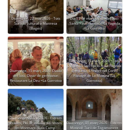
Diumenge, 22 mar 2026 - Tots
Dia 15 de març Diada del Soci
Sortida cultural a Manresa
,Santa Pau i Fundació La Fageda
(Bages)
=La Garrotxa
Diumenge, 15 març 2026 - Tots
Diada del Soci opció A: La Fageda
Diumenge, 15 març 2026: Diada
d’en Jordà, Ermites del Corb i
del Soci, Dinar de germanor:
Paratge de La Moixina (La
Restaurant La Deu =La Garrotxa
Garrotxa)
Diumenge, 22 feb 2026 - Extrem
Prades, Pla de la Guàrdia. Vistes
Diumenge, 01 març 2026 - Extrem
del Montsant (Baix Camp -
Matinal: Turó de Tagamanent