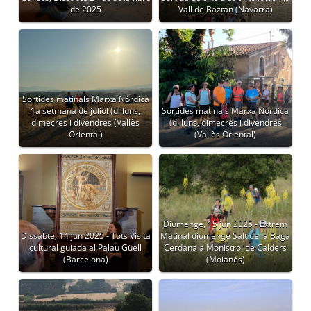
de 2025
Vall de Baztan (Navarra)
Sortides matinals Marxa Nòrdica
1a setmana de juliol (dilluns,
Sortides matinals Marxa Nòrdica
dimecres i divendres (Vallès
(dilluns, dimecres i divendres
Oriental)
(Vallès Oriental)
Diumenge, 15 jun 2025 - Extrem
Dissabte, 14 jun 2025 - Tots Visita
Matinal diumenge Salt de la Baga
cultural guiada al Palau Güell
Cerdana a Monistrol de Calders
(Barcelona)
(Moianès)