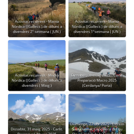
Activitat recurrent - Marxa
Activitat recurrent - Marxa
Nòrdica ((Gallecs ) de dilluns a
Nòrdica ((Gallecs ) de dilluns a
divendres 2º setmana ( JUN )
divendres 1ºsetmana ( JUN )
Activitat recurrent - Marxa
Dissabte, 31 maig 2025 - Carlit.
Nòrdica ((Gallecs ) de dilluns a
Preparació Macro 2025
divendres ( Maig )
(Cerdanya/ Porta)
Diumenge, 27 abr 2025 - Extrem
Dissabte, 31 maig 2025 - Carlit.
Sant Dalmai, Capçalera del riu