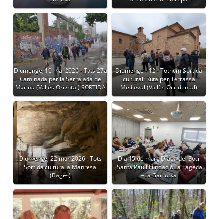
Diumenge, 10 mai 2026 - Tots 27a
Diumenge - 12 - Tothom Sortida
Caminada per la Serralada de
cultural: Ruta per Terrassa
Marina (Vallès Oriental) SORTIDA
Medieval (Vallès Occidental)
Diumenge, 22 mar 2026 - Tots
Dia 15 de març Diada del Soci
Sortida cultural a Manresa
,Santa Pau i Fundació La Fageda
(Bages)
=La Garrotxa