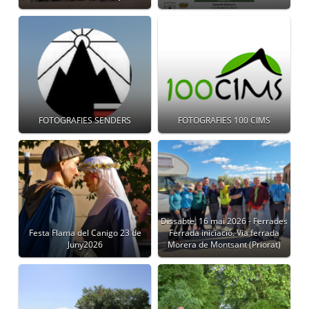
FOTOGRAFIES SENDERS
FOTOGRAFIES 100 CIMS
Dissabte, 16 mai 2026 - Ferrades
Festa Flama del Canigo 23 de
Ferrada iniciació. Via ferrada
Juny2026
Morera de Montsant (Priorat)