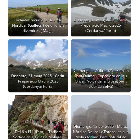
Activitat recurrent - Marxa
Dissabte, 31 maig 2025 - Carlit.
Nòrdica ((Gallecs ) de dilluns a
Preparació Macro 2025
divendres ( Maig )
(Cerdanya/ Porta)
Diumenge, 27 abr 2025 - Extrem
Dissabte, 31 maig 2025 - Carlit.
Sant Dalmai, Capçalera del riu
Preparació Macro 2025
Onyar, Volcà de la Crosa, Sant
(Cerdanya/ Porta)
Llop (La Selva)
Diumenge, 13 abr 2025 - Marxa
Del 6 a l’11 d’abril - Tothom
Nòrdica Del coll d’Estenalles a la
Sortida de sis dies a Màlaga i
Mola i tornar (Parc natural de