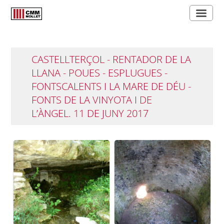
CASTELLTERÇOL - RENTADOR DE LA
LLANA - POUES - ESPLUGUES -
FONTSCALENTS I LA MARE DE DÉU -
FONTS DE LA VINYOTA I DE
L’ÀNGEL. 11 DE JUNY 2017