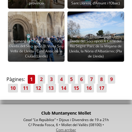
província
Sant Llorenç d’Amunt i l’Obac)
Diumenge, 16 mar 2025 - Tots
Diumenge, 16 mar 2025 - Tots
Diada del Soci opció A Camí del
Diada del Soci opció B: Visita Seu
Riu Segre: Parc de la Mitjana de
Vella de Lleida i Casc Antic de la
Lleida, la Nòria d'Albatàrrec (Pla
Ciutat (Lleida)
de Lleida)
Pàgines:
1
2
3
4
5
6
7
8
9
10
11
12
13
14
15
16
17
Club Muntanyenc Mollet
Casal "La República"
• Dijous i Divendres de 19 a 21h
C/ Pineda Fosca, 6 • Mollet del Vallès (08100) •
Com arribar