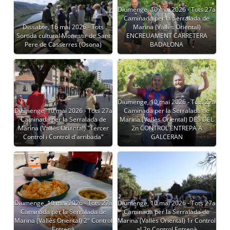
Diumenge, 10 mai 2026 - Tots 27a
Caminada per la Serralada de
Dissabte, 16 mai 2026 - Tots
Marina (Vallès Oriental)
Sortida cultural Monestir de Sant
ENCREUAMENT CARRETERA
Pere de Casserres (Osona)
BADALONA
Diumenge, 10 mai 2026 - Tots 27a
Diumenge, 10 mai 2026 - Tots 27a
Caminada per la Serralada de
Caminada per la Serralada de
Marina (Vallès Oriental) DES DEL
Marina (Vallès Oriental) "Tercer
2n CONTROL ENTREPA A
Control i Control d'arribada"
GALCERAN
Diumenge, 10 mai 2026 - Tots 27a
Diumenge, 10 mai 2026 - Tots 27a
Caminada per la Serralada de
Caminada per la Serralada de
Marina (Vallès Oriental) 2º Control
Marina (Vallès Oriental) 1r Control
Entrepà
al 2n Control Entrepà