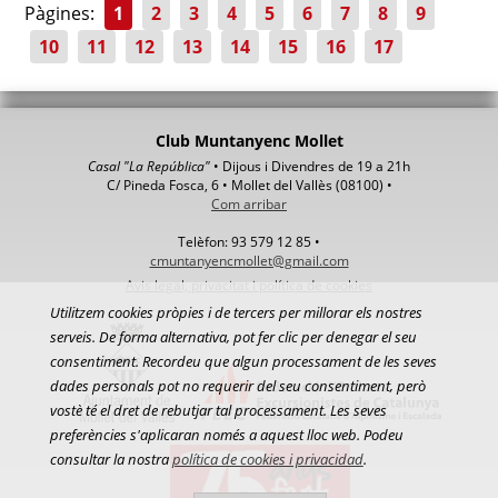
Pàgines:
1
2
3
4
5
6
7
8
9
10
11
12
13
14
15
16
17
Club Muntanyenc Mollet
Casal "La República"
• Dijous i Divendres de 19 a 21h
C/ Pineda Fosca, 6 • Mollet del Vallès (08100) •
Com arribar
Telèfon: 93 579 12 85 •
cmuntanyencmollet@gmail.com
Avis legal, privacitat i política de cookies
Utilitzem cookies pròpies i de tercers per millorar els nostres
serveis. De forma alternativa, pot fer clic per denegar el seu
consentiment. Recordeu que algun processament de les seves
dades personals pot no requerir del seu consentiment, però
vostè té el dret de rebutjar tal processament. Les seves
preferències s'aplicaran només a aquest lloc web. Podeu
consultar la nostra
política de cookies i privacidad
.