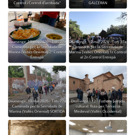
Control i Control d'arribada"
GALCERAN
Diumenge, 10 mai 2026 - Tots 27a
Diumenge, 10 mai 2026 - Tots 27a
Caminada per la Serralada de
Caminada per la Serralada de
Marina (Vallès Oriental) 2º Control
Marina (Vallès Oriental) 1r Control
Entrepà
al 2n Control Entrepà
Diumenge, 10 mai 2026 - Tots 27a
Diumenge - 12 - Tothom Sortida
Caminada per la Serralada de
cultural: Ruta per Terrassa
Marina (Vallès Oriental) SORTIDA
Medieval (Vallès Occidental)