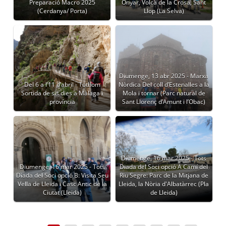
Preparació Macro 2025
Onyar, Volcà de la Crosa, Sant
(Cerdanya/ Porta)
Llop (La Selva)
Diumenge, 13 abr 2025 - Marxa
Del 6 a l’11 d’abril - Tothom
Nòrdica Del coll d’Estenalles a la
Sortida de sis dies a Màlaga i
Mola i tornar (Parc natural de
província
Sant Llorenç d’Amunt i l’Obac)
Diumenge, 16 mar 2025 - Tots
Diumenge, 16 mar 2025 - Tots
Diada del Soci opció A Camí del
Diada del Soci opció B: Visita Seu
Riu Segre: Parc de la Mitjana de
Vella de Lleida i Casc Antic de la
Lleida, la Nòria d'Albatàrrec (Pla
Ciutat (Lleida)
de Lleida)