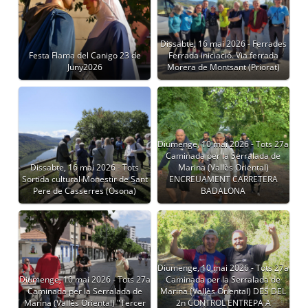
Dissabte, 16 mai 2026 - Ferrades
Festa Flama del Canigo 23 de
Ferrada iniciació. Via ferrada
Juny2026
Morera de Montsant (Priorat)
Diumenge, 10 mai 2026 - Tots 27a
Caminada per la Serralada de
Dissabte, 16 mai 2026 - Tots
Marina (Vallès Oriental)
Sortida cultural Monestir de Sant
ENCREUAMENT CARRETERA
Pere de Casserres (Osona)
BADALONA
Diumenge, 10 mai 2026 - Tots 27a
Diumenge, 10 mai 2026 - Tots 27a
Caminada per la Serralada de
Caminada per la Serralada de
Marina (Vallès Oriental) DES DEL
Marina (Vallès Oriental) "Tercer
2n CONTROL ENTREPA A