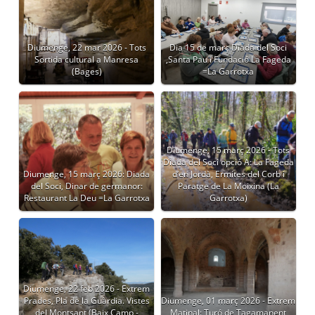
Diumenge, 22 mar 2026 - Tots
Dia 15 de març Diada del Soci
Sortida cultural a Manresa
,Santa Pau i Fundació La Fageda
(Bages)
=La Garrotxa
Diumenge, 15 març 2026 - Tots
Diada del Soci opció A: La Fageda
Diumenge, 15 març 2026: Diada
d’en Jordà, Ermites del Corb i
del Soci, Dinar de germanor:
Paratge de La Moixina (La
Restaurant La Deu =La Garrotxa
Garrotxa)
Diumenge, 22 feb 2026 - Extrem
Prades, Pla de la Guàrdia. Vistes
Diumenge, 01 març 2026 - Extrem
del Montsant (Baix Camp -
Matinal: Turó de Tagamanent