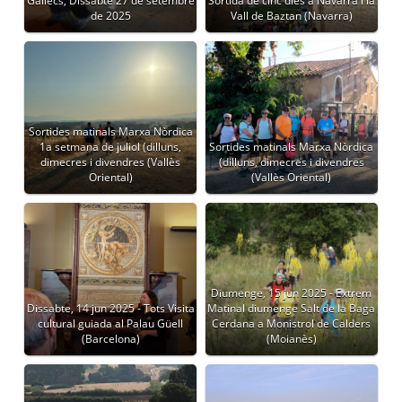
Gallecs, Dissabte 27 de setembre
Sortida de cinc dies a Navarra i la
de 2025
Vall de Baztan (Navarra)
Sortides matinals Marxa Nòrdica
1a setmana de juliol (dilluns,
Sortides matinals Marxa Nòrdica
dimecres i divendres (Vallès
(dilluns, dimecres i divendres
Oriental)
(Vallès Oriental)
Diumenge, 15 jun 2025 - Extrem
Dissabte, 14 jun 2025 - Tots Visita
Matinal diumenge Salt de la Baga
cultural guiada al Palau Güell
Cerdana a Monistrol de Calders
(Barcelona)
(Moianès)