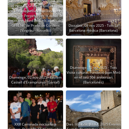
Dissabte, 08 nov 2025 - 100 Cims
100 cims La Serra (576m) al matí i
a la tarda passeig opcional pel
centre de Perpinyà per la diada de
Catalunya Nord amb els amics del
GPRENC de Prada de Conflent
Dissabte, 08 nov 2025 - Tots La
(Vingrau - Rosselló)
Barcelona mèdica (Barcelona)
Diumenge, 12 oct 2025 - Tots
Visita cultural. Fundació Joan Miró
Diumenge, 02 nov 2025 - Extrem
en el seu 50é aniversari
Castell d'Eramprunyà (Garraf)
(Barcelonès)
XXIII Caminada nocturna a
Dies 16 al 20 -JULIOL 2025 Extrem