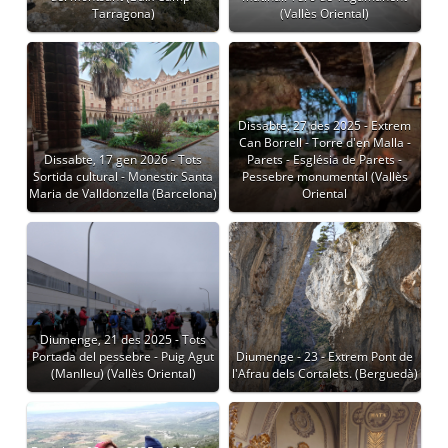
Tarragona)
(Vallès Oriental)
Dissabte, 27 des 2025 - Extrem
Can Borrell - Torre d'en Malla -
Dissabte, 17 gen 2026 - Tots
Parets - Església de Parets -
Sortida cultural - Monestir Santa
Pessebre monumental (Vallès
Maria de Valldonzella (Barcelona)
Oriental
Diumenge, 21 des 2025 - Tots
Portada del pessebre - Puig Agut
Diumenge - 23 - Extrem Pont de
(Manlleu) (Vallès Oriental)
l'Afrau dels Cortalets. (Berguedà)