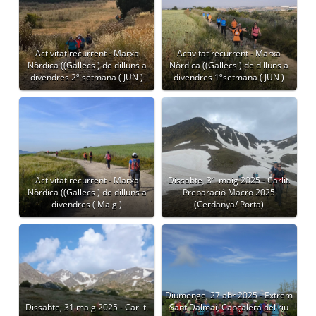
Activitat recurrent - Marxa
Activitat recurrent - Marxa
Nòrdica ((Gallecs ) de dilluns a
Nòrdica ((Gallecs ) de dilluns a
divendres 2º setmana ( JUN )
divendres 1ºsetmana ( JUN )
Activitat recurrent - Marxa
Dissabte, 31 maig 2025 - Carlit.
Nòrdica ((Gallecs ) de dilluns a
Preparació Macro 2025
divendres ( Maig )
(Cerdanya/ Porta)
Diumenge, 27 abr 2025 - Extrem
Dissabte, 31 maig 2025 - Carlit.
Sant Dalmai, Capçalera del riu